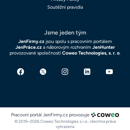
Soutěžní pravidla
Jsme jeden tým
JenFirmy.cz
jsou spolu s pracovním portálem
JenPráce.cz
a náborovým rozhraním
JenHunter
provozované společností
Coweo Technologies, s. r. o
.
Pracovní portál JenFirmy.cz provozuje
© 2016–2026 Coweo Technologies s.r.o.,
všechna práva
vyhrazena