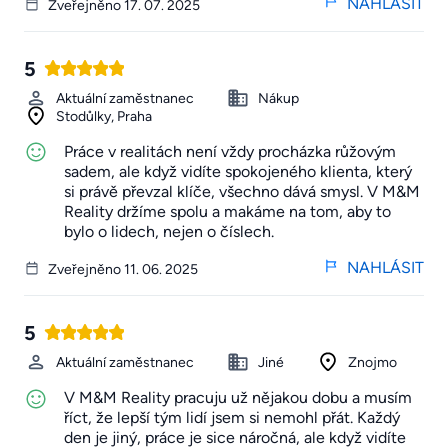
NAHLÁSIT
Zveřejněno 17. 07. 2025
5
Aktuální zaměstnanec
Nákup
Stodůlky, Praha
Práce v realitách není vždy procházka růžovým
sadem, ale když vidíte spokojeného klienta, který
si právě převzal klíče, všechno dává smysl. V M&M
Reality držíme spolu a makáme na tom, aby to
bylo o lidech, nejen o číslech.
NAHLÁSIT
Zveřejněno 11. 06. 2025
5
Aktuální zaměstnanec
Jiné
Znojmo
V M&M Reality pracuju už nějakou dobu a musím
říct, že lepší tým lidí jsem si nemohl přát. Každý
den je jiný, práce je sice náročná, ale když vidíte