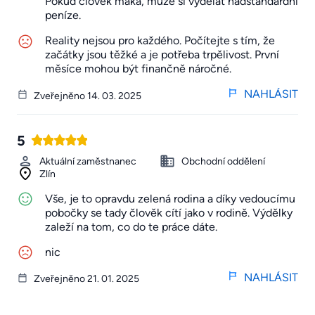
Pokud člověk maká, může si vydělat nadstandardní
peníze.
Reality nejsou pro každého. Počítejte s tím, že
začátky jsou těžké a je potřeba trpělivost. První
měsíce mohou být finančně náročné.
NAHLÁSIT
Zveřejněno 14. 03. 2025
5
Aktuální zaměstnanec
Obchodní oddělení
Zlín
Vše, je to opravdu zelená rodina a díky vedoucímu
pobočky se tady člověk cítí jako v rodině. Výdělky
zaleží na tom, co do te práce dáte.
nic
NAHLÁSIT
Zveřejněno 21. 01. 2025