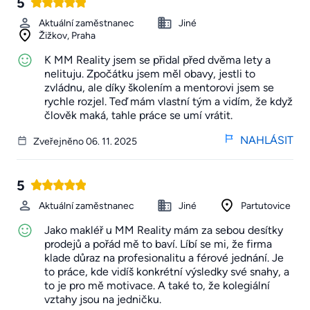
5
Aktuální zaměstnanec
Jiné
Žižkov, Praha
K MM Reality jsem se přidal před dvěma lety a
nelituju. Zpočátku jsem měl obavy, jestli to
zvládnu, ale díky školením a mentorovi jsem se
rychle rozjel. Teď mám vlastní tým a vidím, že když
člověk maká, tahle práce se umí vrátit.
NAHLÁSIT
Zveřejněno 06. 11. 2025
5
Aktuální zaměstnanec
Jiné
Partutovice
Jako makléř u MM Reality mám za sebou desítky
prodejů a pořád mě to baví. Líbí se mi, že firma
klade důraz na profesionalitu a férové jednání. Je
to práce, kde vidíš konkrétní výsledky své snahy, a
to je pro mě motivace. A také to, že kolegiální
vztahy jsou na jedničku.