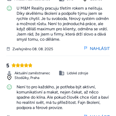
U M&M Reality pracuju třetím rokem a nelituju.
Díky skvělému školení a podpoře týmu jsem se
rychle chytil. Je tu svoboda, férový systém odměn
a možnost růstu. Není to jednoduchá práce, ale
když děláš maximum pro klienty, odměna se vrátí.
Jsem rád, že jsem u firmy, která drží slovo a dává
smysl tomu, co děláme.
NAHLÁSIT
Zveřejněno 08. 08. 2025
5
Aktuální zaměstnanec
Lidské zdroje
Stodůlky, Praha
Není to pro každého, je potřeba být aktivní,
komunikativní a makat, nejen čekat, až něco
spadne do klína. Ale pokud člověk chce růst a baví
ho realitní svět, má tu příležitost. Fajn školení,
podpora a férové provize.