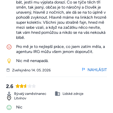
bát, jestli mu výplata dorazí. Co se týče těch tří
směn, tak jasný, občas je to náročný a člověk je
unavený, hlavně z nočních, ale dá se na to úplně v
pohodě zvyknout. Hlavně máme na linkách hrozně
super kolektiv. Všichni jsou strašně fajn, hned mě
mezi sebe vzali, a když na začátku něco nevíte,
tak vám hned pomůžou a nikdo se na vás nekouká
blbě.
Pro mě je to nejlepší práce, co jsem zatím měla, a
agenturu IRG můžu všem jenom doporučit.
Nic mě nenapadá.
NAHLÁSIT
Zveřejněno 14. 05. 2026
2.6
Bývalý zaměstnanec
Lidské zdroje
Litvínov
Nic