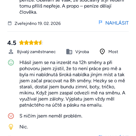
tomu příliš nepřeje. A propo – peníze dělají
člověka.
NAHLÁSIT
Zveřejněno 19. 02. 2026
4.5
Bývalý zaměstnanec
Výroba
Most
Hlásil jsem se na inzerát na 12h směny a při
pohovoru jsem zjistil, že to není práce pro mě a
byla mi nabídnutá široká nabídka jíným míst a tak
jsem začal pracovat na 8h směny. Hezky se o mě
starali, dostal jsem bundu zimní, boty, tričko,
mikinu. Když jsem zaspal odvezli mě na směnu. A
využíval jsem zálohy. Výplatu jsem vždy měl
patnáctého na účtě a pásku na emailu.
S ničím jsem neměl problém.
Nic.