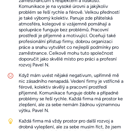
zaměstnancům s respektem a lidskostí.
Komunikace je na vysoké úrovni a jakýkoliv
problém se řeší rychle a férově. Velkou předností
je také výborný kolektiv. Panuje zde přátelská
atmosféra, kolegové si vzájemně pomáhají a
spolupráce funguje bez problémů. Pracovní
prostředí je příjemné a motivující. Oceňuji také
profesionální přístup firmy, dobrou organizaci
práce a snahu vytvářet co nejlepší podmínky pro
zaměstnance. Celkově mohu tuto společnost
doporučit jako skvělé místo pro práci a profesní
rozvoj Pavel N.
Když mám uvést nějaké negativum, upřímně mě
nic zásadního nenapadá. Vedení firmy je vstřícné a
férové, kolektiv skvělý a pracovní prostředí
příjemné. Komunikace funguje dobře a případné
problémy se řeší rychle. Každá firma má prostor ke
zlepšení, ale za sebe nemám žádnou významnou
výtku. Pavel N.
Každá firma má vždy prostor pro další rozvoj a
drobná vylepšení, ale za sebe musím říct, že jsem