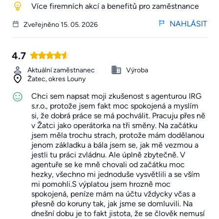
Více firemních akcí a benefitů pro zaměstnance
NAHLÁSIT
Zveřejněno 15. 05. 2026
4.7
Aktuální zaměstnanec
Výroba
Žatec, okres Louny
Chci sem napsat moji zkušenost s agenturou IRG
s.r.o., protože jsem fakt moc spokojená a myslím
si, že dobrá práce se má pochválit. Pracuju přes ně
v Žatci jako operátorka na tři směny. Na začátku
jsem měla trochu strach, protože mám dodělanou
jenom základku a bála jsem se, jak mě vezmou a
jestli tu práci zvládnu. Ale úplně zbytečně. V
agentuře se ke mně chovali od začátku moc
hezky, všechno mi jednoduše vysvětlili a se vším
mi pomohli.S výplatou jsem hrozně moc
spokojená, peníze mám na účtu vždycky včas a
přesně do koruny tak, jak jsme se domluvili. Na
dnešní dobu je to fakt jistota, že se člověk nemusí