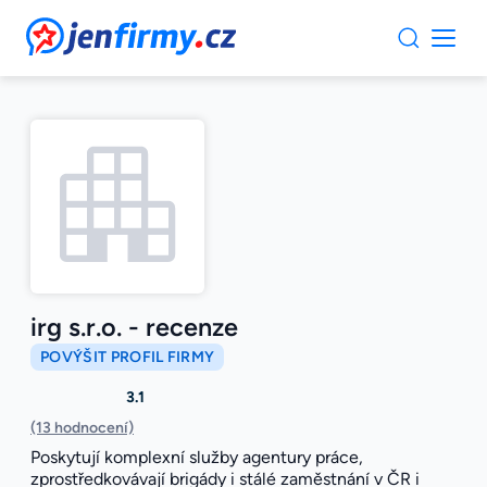
JenFirmy.cz
irg s.r.o. - recenze
POVÝŠIT PROFIL FIRMY
3.1
(13 hodnocení)
Poskytují komplexní služby agentury práce,
zprostředkovávají brigády i stálé zaměstnání v ČR i