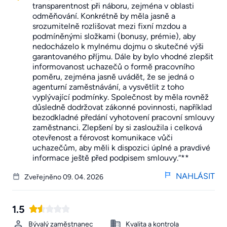
transparentnost při náboru, zejména v oblasti
odměňování. Konkrétně by měla jasně a
srozumitelně rozlišovat mezi fixní mzdou a
podmíněnými složkami (bonusy, prémie), aby
nedocházelo k mylnému dojmu o skutečné výši
garantovaného příjmu. Dále by bylo vhodné zlepšit
informovanost uchazečů o formě pracovního
poměru, zejména jasně uvádět, že se jedná o
agenturní zaměstnávání, a vysvětlit z toho
vyplývající podmínky. Společnost by měla rovněž
důsledně dodržovat zákonné povinnosti, například
bezodkladné předání vyhotovení pracovní smlouvy
zaměstnanci. Zlepšení by si zasloužila i celková
otevřenost a férovost komunikace vůči
uchazečům, aby měli k dispozici úplné a pravdivé
informace ještě před podpisem smlouvy.“**
NAHLÁSIT
Zveřejněno 09. 04. 2026
1.5
Bývalý zaměstnanec
Kvalita a kontrola