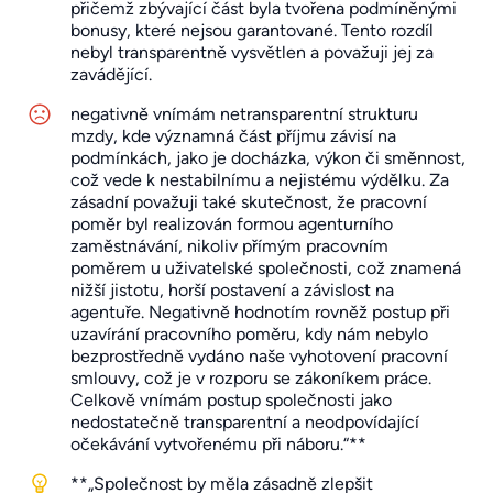
přičemž zbývající část byla tvořena podmíněnými
bonusy, které nejsou garantované. Tento rozdíl
nebyl transparentně vysvětlen a považuji jej za
zavádějící.
negativně vnímám netransparentní strukturu
mzdy, kde významná část příjmu závisí na
podmínkách, jako je docházka, výkon či směnnost,
což vede k nestabilnímu a nejistému výdělku. Za
zásadní považuji také skutečnost, že pracovní
poměr byl realizován formou agenturního
zaměstnávání, nikoliv přímým pracovním
poměrem u uživatelské společnosti, což znamená
nižší jistotu, horší postavení a závislost na
agentuře. Negativně hodnotím rovněž postup při
uzavírání pracovního poměru, kdy nám nebylo
bezprostředně vydáno naše vyhotovení pracovní
smlouvy, což je v rozporu se zákoníkem práce.
Celkově vnímám postup společnosti jako
nedostatečně transparentní a neodpovídající
očekávání vytvořenému při náboru.“**
**„Společnost by měla zásadně zlepšit