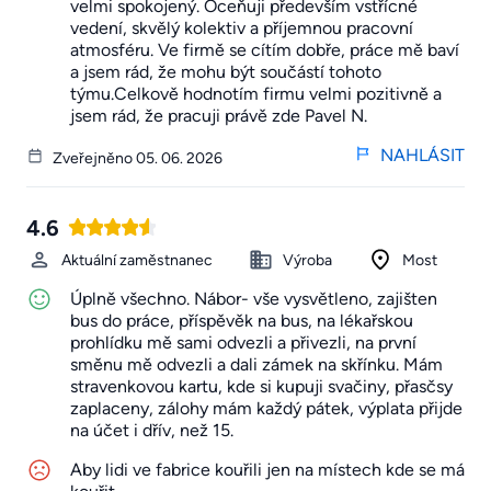
velmi spokojený. Oceňuji především vstřícné
vedení, skvělý kolektiv a příjemnou pracovní
atmosféru. Ve firmě se cítím dobře, práce mě baví
a jsem rád, že mohu být součástí tohoto
týmu.Celkově hodnotím firmu velmi pozitivně a
jsem rád, že pracuji právě zde Pavel N.
NAHLÁSIT
Zveřejněno 05. 06. 2026
4.6
Aktuální zaměstnanec
Výroba
Most
Úplně všechno. Nábor- vše vysvětleno, zajišten
bus do práce, příspěvěk na bus, na lékařskou
prohlídku mě sami odvezli a přivezli, na první
směnu mě odvezli a dali zámek na skřínku. Mám
stravenkovou kartu, kde si kupuji svačiny, přasčsy
zaplaceny, zálohy mám každý pátek, výplata přijde
na účet i dřív, než 15.
Aby lidi ve fabrice kouřili jen na místech kde se má