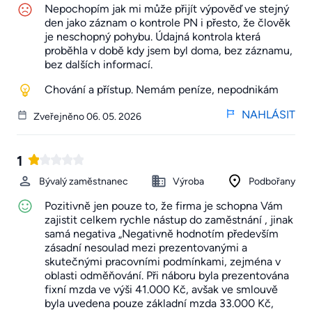
Nepochopím jak mi může přijít výpověď ve stejný
den jako záznam o kontrole PN i přesto, že člověk
je neschopný pohybu. Údajná kontrola která
proběhla v době kdy jsem byl doma, bez záznamu,
bez dalších informací.
Chování a přístup. Nemám peníze, nepodnikám
NAHLÁSIT
Zveřejněno 06. 05. 2026
1
Bývalý zaměstnanec
Výroba
Podbořany
Pozitivně jen pouze to, že firma je schopna Vám
zajistit celkem rychle nástup do zaměstnání , jinak
samá negativa „Negativně hodnotím především
zásadní nesoulad mezi prezentovanými a
skutečnými pracovními podmínkami, zejména v
oblasti odměňování. Při náboru byla prezentována
fixní mzda ve výši 41.000 Kč, avšak ve smlouvě
byla uvedena pouze základní mzda 33.000 Kč,