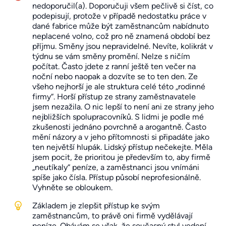
nedoporučil(a). Doporučuji všem pečlivě si číst, co
podepisují, protože v případě nedostatku práce v
dané fabrice může být zaměstnancům nabídnuto
neplacené volno, což pro ně znamená období bez
příjmu. Směny jsou nepravidelné. Nevíte, kolikrát v
týdnu se vám směny promění. Nelze s ničím
počítat. Často jdete z ranní ještě ten večer na
noční nebo naopak a dozvíte se to ten den. Ze
všeho nejhorší je ale struktura celé této „rodinné
firmy“. Horší přístup ze strany zaměstnavatele
jsem nezažila. O nic lepší to není ani ze strany jeho
nejbližších spolupracovníků. S lidmi je podle mé
zkušenosti jednáno povrchně a arogantně. Často
mění názory a v jeho přítomnosti si připadáte jako
ten největší hlupák. Lidský přístup nečekejte. Měla
jsem pocit, že prioritou je především to, aby firmě
„neutíkaly“ peníze, a zaměstnanci jsou vnímáni
spíše jako čísla. Přístup působí neprofesionálně.
Vyhněte se obloukem.
Základem je zlepšit přístup ke svým
zaměstnancům, to právě oni firmě vydělávají
peníze. Obávám se však, že současný styl vedení