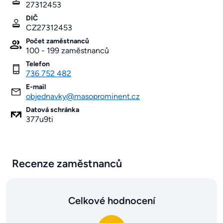
27312453
DIČ
CZ27312453
Počet zaměstnanců
100 - 199 zaměstnanců
Telefon
736 752 482
E-mail
objednavky@masoprominent.cz
Datová schránka
377u9ti
Recenze zaměstnanců
Celkové hodnocení