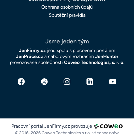
Ochrana osobních údajů
Soutěžní pravidla
Jsme jeden tým
JenFirmy.cz
jsou spolu s pracovním portálem
JenPráce.cz
a náborovým rozhraním
JenHunter
provozované společností
Coweo Technologies, s. r. o
.
Pracovní portál JenFirmy.cz provozuje
© 2016–2026 Coweo Technologies s.r.o.,
všechna práva