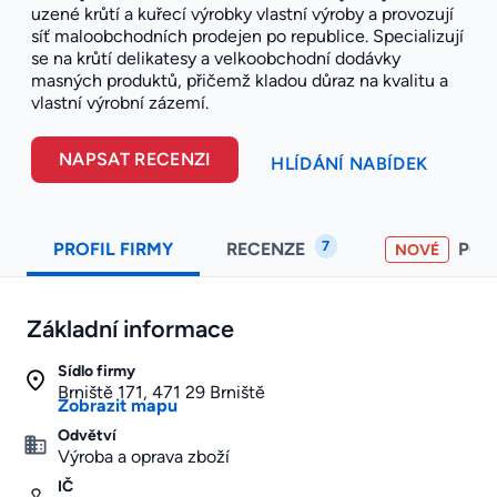
uzené krůtí a kuřecí výrobky vlastní výroby a provozují
síť maloobchodních prodejen po republice. Specializují
se na krůtí delikatesy a velkoobchodní dodávky
masných produktů, přičemž kladou důraz na kvalitu a
vlastní výrobní zázemí.
NAPSAT RECENZI
HLÍDÁNÍ NABÍDEK
7
PROFIL FIRMY
RECENZE
PO
NOVÉ
Základní informace
Sídlo firmy
Brniště 171, 471 29 Brniště
Zobrazit mapu
Odvětví
Výroba a oprava zboží
IČ