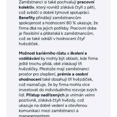
Zaměstnanci si také pochvalují
pracovní
kolektiv
, který rovněž získává čtyři z pěti,
což svědčí o dobré týmové spolupráci.
Benefity
přinášejí zaměstnancům
spokojenost a hodnocení 80 % ukazuje, že
firma dbá na jejich potřeby. Pracovní doba
je flexibilní a přátelská k zaměstnancům,
což se také odráží v hodnocení čtyř
hvězdiček.
Možnost kariérního růstu
a
školení a
vzdělávání
by mohly být oblasti, kde firma
ještě trochu přidá, obě získávají tři
hvězdičky. Přestože mají zaměstnanci
prostor pro zlepšení,
prémie a osobní
ohodnocení
také dosahují tří hvězdiček,
což naznačuje, že by firma mohla více
investovat do individuálního rozvoje svých
lidí.
Přístup nadřízených
je vnímán velmi
pozitivně, získává čtyři hvězdy, což
ukazuje na dobré vedení a otevřenou
komunikaci mezi zaměstnanci a
managementem.