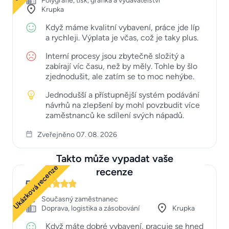
Polygrafie, tisk, grafika a vydavatelství
Krupka
Když máme kvalitní vybavení, práce jde líp
a rychleji. Výplata je včas, což je taky plus.
Interní procesy jsou zbytečně složitý a
zabírají víc času, než by měly. Tohle by šlo
zjednodušit, ale zatím se to moc nehýbe.
Jednodušší a přístupnější systém podávání
návrhů na zlepšení by mohl povzbudit více
zaměstnanců ke sdílení svých nápadů.
Zveřejněno 07. 08. 2026
Takto může vypadat vaše
Ukázková recenze
recenze
5
Současný zaměstnanec
Doprava, logistika a zásobování
Krupka
Když máte dobré vybavení, pracuje se hned