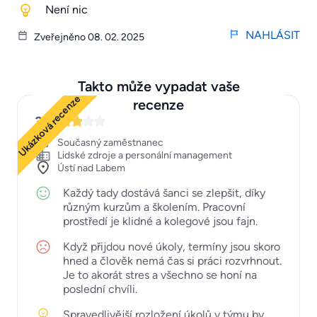
Není nic
NAHLÁSIT
Zveřejněno 08. 02. 2025
Takto může vypadat vaše
Ukázková recenze
recenze
3
Současný zaměstnanec
Lidské zdroje a personální management
Ústí nad Labem
Každý tady dostává šanci se zlepšit, díky
různým kurzům a školením. Pracovní
prostředí je klidné a kolegové jsou fajn.
Když přijdou nové úkoly, termíny jsou skoro
hned a člověk nemá čas si práci rozvrhnout.
Je to akorát stres a všechno se honí na
poslední chvíli.
Spravedlivější rozložení úkolů v týmu by