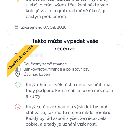
ulehčilo práci všem. Přetížení některých
kolegů zatímco jiní mají méně úkolů, je
častým problémem.
Zveřejněno 07. 08. 2026
Takto může vypadat vaše
Ukázková recenze
recenze
2
Současný zaměstnanec
Bankovnictví, finance a pojišťovnictví
Ústí nad Labem
Když chce člověk růst a něco se učit, má
tady podporu. Firma nabízí různé možnosti
a kurzy.
Když se člověk nadře a výsledek by mohl
stát za to, tak mu to stejně nikdo neřekne.
Každý by rád aspoň slyšel, že něco dělá
dobře, ale tady je uznání vzácnost.