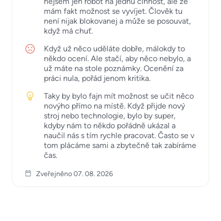
nejsem jen robot na jednu činnost, ale že
mám fakt možnost se vyvíjet. Člověk tu
není nijak blokovanej a může se posouvat,
když má chuť.
Když už něco uděláte dobře, málokdy to
někdo ocení. Ale stačí, aby něco nebylo, a
už máte na stole poznámky. Ocenění za
práci nula, pořád jenom kritika.
Taky by bylo fajn mít možnost se učit něco
novýho přímo na místě. Když přijde nový
stroj nebo technologie, bylo by super,
kdyby nám to někdo pořádně ukázal a
naučil nás s tím rychle pracovat. Často se v
tom plácáme sami a zbytečně tak zabíráme
čas.
Zveřejněno 07. 08. 2026