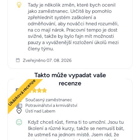
Tady je několik změn, které bych ocenil
jako zaměstnanec. Určitě by pomohlo
zpřehlednit systém zaškolení a
odměňování, aby nováčci hned rozuměli,
na co mají nárok. Pracovní tempo je dost
svižné, takže by bylo fajn mít možnosti
pauzy a vyváženější rozložení úkolů mezi
členy týmu.
Zveřejněno 07. 08. 2026
Takto může vypadat vaše
Ukázková recenze
recenze
5
Současný zaměstnanec
Potravinářství a krmivářství
Ústí nad Labem
Když chceš růst, firma ti to umožní. Jsou tu
školení a různé kurzy, takže se nemusíš bát,
že ustrneš na jednom místě. Jsem rád, že