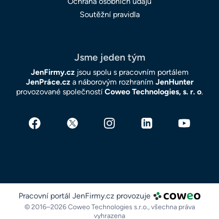
Ochrana osobních údajů
Soutěžní pravidla
Jsme jeden tým
JenFirmy.cz
jsou spolu s pracovním portálem
JenPráce.cz
a náborovým rozhraním
JenHunter
provozované společností
Coweo Technologies, s. r. o
.
Pracovní portál JenFirmy.cz provozuje
© 2016–2026 Coweo Technologies s.r.o.,
všechna práva
vyhrazena