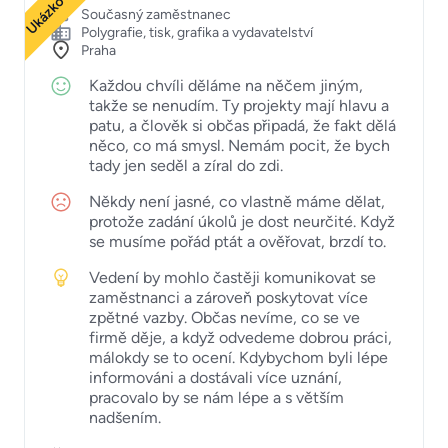
Současný zaměstnanec
Polygrafie, tisk, grafika a vydavatelství
Praha
Každou chvíli děláme na něčem jiným,
takže se nenudím. Ty projekty mají hlavu a
patu, a člověk si občas připadá, že fakt dělá
něco, co má smysl. Nemám pocit, že bych
tady jen seděl a zíral do zdi.
Někdy není jasné, co vlastně máme dělat,
protože zadání úkolů je dost neurčité. Když
se musíme pořád ptát a ověřovat, brzdí to.
Vedení by mohlo častěji komunikovat se
zaměstnanci a zároveň poskytovat více
zpětné vazby. Občas nevíme, co se ve
firmě děje, a když odvedeme dobrou práci,
málokdy se to ocení. Kdybychom byli lépe
informováni a dostávali více uznání,
pracovalo by se nám lépe a s větším
nadšením.