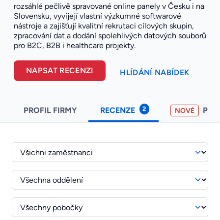
rozsáhlé pečlivě spravované online panely v Česku i na
Slovensku, vyvíjejí vlastní výzkumné softwarové
nástroje a zajišťují kvalitní rekrutaci cílových skupin,
zpracování dat a dodání spolehlivých datových souborů
pro B2C, B2B i healthcare projekty.
NAPSAT RECENZI
HLÍDÁNÍ NABÍDEK
2
PROFIL FIRMY
RECENZE
PO
NOVÉ