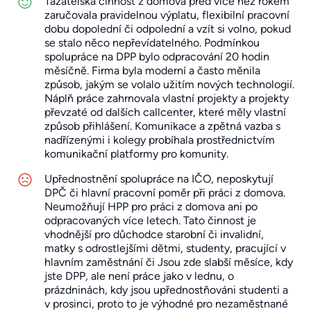
Tazatelská činnost z domova před více než rokem
zaručovala pravidelnou výplatu, flexibilní pracovní
dobu dopolední či odpolední a vzít si volno, pokud
se stalo něco nepřevídatelného. Podmínkou
spolupráce na DPP bylo odpracování 20 hodin
měsíčně. Firma byla moderní a často měnila
způsob, jakým se volalo užitím nových technologií.
Náplň práce zahrnovala vlastní projekty a projekty
převzaté od dalších callcenter, které měly vlastní
způsob přihlášení. Komunikace a zpětná vazba s
nadřízenými i kolegy probíhala prostřednictvím
komunikační platformy pro komunity.
Upřednostnění spolupráce na IČO, neposkytují
DPČ či hlavní pracovní poměr při práci z domova.
Neumožňují HPP pro práci z domova ani po
odpracovaných více letech. Tato činnost je
vhodnější pro důchodce starobní či invalidní,
matky s odrostlejšími dětmi, studenty, pracující v
hlavním zaměstnání či Jsou zde slabší měsíce, kdy
jste DPP, ale není práce jako v lednu, o
prázdninách, kdy jsou upřednostňováni studenti a
v prosinci, proto to je výhodné pro nezaměstnané