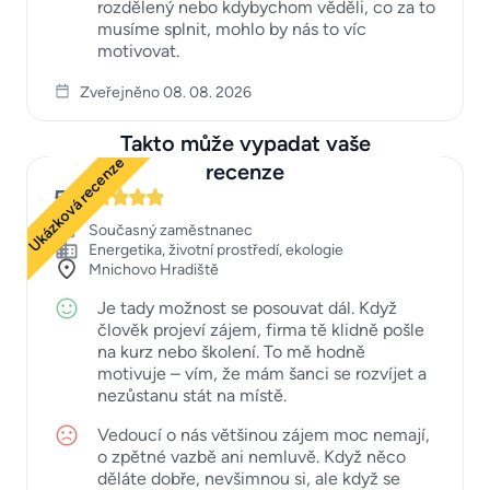
rozdělený nebo kdybychom věděli, co za to
musíme splnit, mohlo by nás to víc
motivovat.
Zveřejněno 08. 08. 2026
Takto může vypadat vaše
Ukázková recenze
recenze
5
Současný zaměstnanec
Energetika, životní prostředí, ekologie
Mnichovo Hradiště
Je tady možnost se posouvat dál. Když
člověk projeví zájem, firma tě klidně pošle
na kurz nebo školení. To mě hodně
motivuje – vím, že mám šanci se rozvíjet a
nezůstanu stát na místě.
Vedoucí o nás většinou zájem moc nemají,
o zpětné vazbě ani nemluvě. Když něco
děláte dobře, nevšimnou si, ale když se