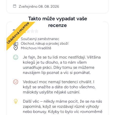
Zveřejněno 08. 08. 2026
Takto může vypadat vaše
Ukázková recenze
recenze
2
Současný zaměstnanec
Obchod, nákup a prodej zboží
Mnichovo Hradiště
Je fajn, že se tu lidi moc nestřídají. Většina
kolegů je tu dlouho, a to nám všem
usnadňuje práci. Díky tomu se můžeme
navzájem líp poznat a víc si pomáhat.
Vedoucí moc nemají tendenci chválit. I
když se snažíte a dáte do toho všechno,
málokdy uslyšíte nějaké uznání.
Další věc – někdy máme pocit, že se na nás
zapomíná, když se rozdávají různé výhody
nebo bonusy. Kdyby to bylo víc rovnoměrně