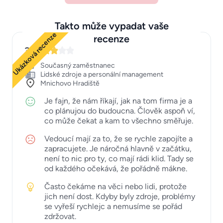
Takto může vypadat vaše
Ukázková recenze
recenze
3
Současný zaměstnanec
Lidské zdroje a personální management
Mnichovo Hradiště
Je fajn, že nám říkají, jak na tom firma je a
co plánujou do budoucna. Člověk aspoň ví,
co může čekat a kam to všechno směřuje.
Vedoucí mají za to, že se rychle zapojíte a
zapracujete. Je náročná hlavně v začátku,
není to nic pro ty, co mají rádi klid. Tady se
od každého očekává, že pořádně mákne.
Často čekáme na věci nebo lidi, protože
jich není dost. Kdyby byly zdroje, problémy
se vyřeší rychlejc a nemusíme se pořád
zdržovat.