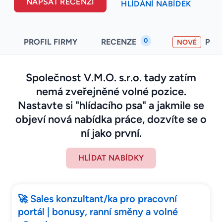
NAPSAT RECENZI
HLÍDÁNÍ NABÍDEK
0
PROFIL FIRMY
RECENZE
PO
NOVÉ
Společnost V.M.O. s.r.o. tady zatím
nemá zveřejněné volné pozice.
Nastavte si "hlídacího psa" a jakmile se
objeví nová nabídka práce, dozvíte se o
ní jako první.
HLÍDAT NABÍDKY
🚀 Sales konzultant/ka pro pracovní
portál | bonusy, ranní směny a volné