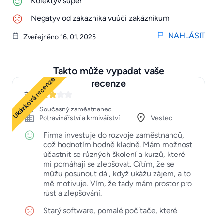
Kolektyv super
Negatyv od zakaznika vuůči zakáznikum
NAHLÁSIT
Zveřejněno 16. 01. 2025
Takto může vypadat vaše
Ukázková recenze
recenze
3
Současný zaměstnanec
Potravinářství a krmivářství
Vestec
Firma investuje do rozvoje zaměstnanců,
což hodnotím hodně kladně. Mám možnost
účastnit se různých školení a kurzů, které
mi pomáhají se zlepšovat. Cítím, že se
můžu posunout dál, když ukážu zájem, a to
mě motivuje. Vím, že tady mám prostor pro
růst a zlepšování.
Starý software, pomalé počítače, které