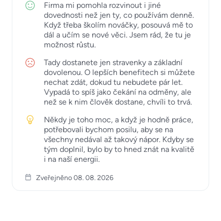
Firma mi pomohla rozvinout i jiné
dovednosti než jen ty, co používám denně.
Když třeba školím nováčky, posouvá mě to
dál a učím se nové věci. Jsem rád, že tu je
možnost růstu.
Tady dostanete jen stravenky a základní
dovolenou. O lepších benefitech si můžete
nechat zdát, dokud tu nebudete pár let.
Vypadá to spíš jako čekání na odměny, ale
než se k nim člověk dostane, chvíli to trvá.
Někdy je toho moc, a když je hodně práce,
potřebovali bychom posilu, aby se na
všechny nedával až takový nápor. Kdyby se
tým doplnil, bylo by to hned znát na kvalitě
i na naší energii.
Zveřejněno 08. 08. 2026