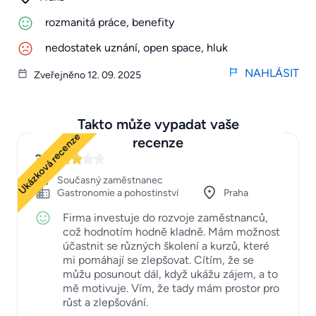
rozmanitá práce, benefity
nedostatek uznání, open space, hluk
NAHLÁSIT
Zveřejněno 12. 09. 2025
Takto může vypadat vaše
Ukázková recenze
recenze
3
Současný zaměstnanec
Gastronomie a pohostinství
Praha
Firma investuje do rozvoje zaměstnanců,
což hodnotím hodně kladně. Mám možnost
účastnit se různých školení a kurzů, které
mi pomáhají se zlepšovat. Cítím, že se
můžu posunout dál, když ukážu zájem, a to
mě motivuje. Vím, že tady mám prostor pro
růst a zlepšování.