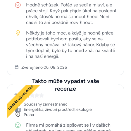
Hodně schůzek. Pořád se sedí a mluví, ale
práce stojí. Když pak přijde úkol na poslední
chvíli, člověk ho má stihnout hned. Není
čas si to ani pořádně rozvrhnout.
Někdy je toho moc, a když je hodně práce,
potřebovali bychom posilu, aby se na
všechny nedával až takový nápor. Kdyby se
tým doplnil, bylo by to hned znát na kvalitě
i na naší energii.
Zveřejněno 06. 08. 2026
Takto může vypadat vaše
Ukázková recenze
recenze
2
Současný zaměstnanec
Energetika, životní prostředí, ekologie
Praha
Firma mi pomáhá zlepšovat se i v dalších
oblastech, ne jen v tom, co dělám denně.