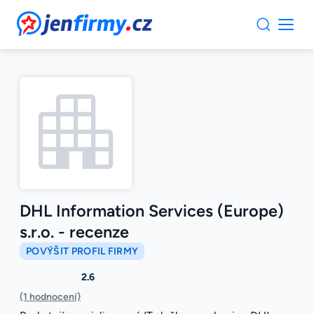
JenFirmy.cz
DHL Information Services (Europe)
s.r.o. - recenze
POVÝŠIT PROFIL FIRMY
2.6
(1 hodnocení)