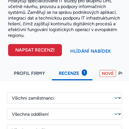
Poskytují specializované IT služby pro skupinu DHL
včetně návrhu, provozu a podpory informačních
systémů. Zaměřují se na správu podnikových aplikací,
integraci dat a technickou podporu IT infrastrukturních
řešení, čímž zajišťují kontinuitu digitálních procesů a
efektivní fungování logistických operací v evropském
regionu.
NAPSAT RECENZI
HLÍDÁNÍ NABÍDEK
1
PROFIL FIRMY
RECENZE
POH
NOVÉ