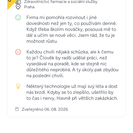
Zdravotnictví, farmacie a sociální služby
Praha
Firma mi pomohla rozvinout i jiné
dovednosti než jen ty, co používám denně.
Když třeba školím nováčky, posouvá mě to
dál a učím se nové věci. Jsem rád, že tu je
možnost růstu.
Každou chvíli nějaká schůzka, ale k čemu
to je? Člověk by radši udělal práci, než
vysedával na poradě, kde se stejně nic
důležitého neprobírá. A ty úkoly pak zbydou
na poslední chvíli.
Některý technologie už mají svý léta a dost
nás brzdí. Kdyby se to zlepšilo, ušetřilo by
to čas i nervy, hlavně při větších zakázkách.
Zveřejněno 06. 08. 2026