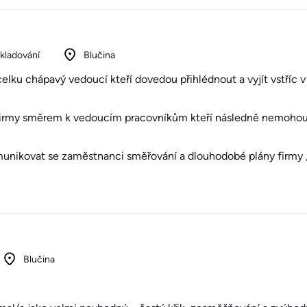
skladování
Blučina
vcelku chápavý vedoucí kteří dovedou přihlédnout a vyjít vstříc
firmy směrem k vedoucím pracovníkům kteří následně nemohou
unikovat se zaměstnanci směřování a dlouhodobé plány firmy , o
Blučina