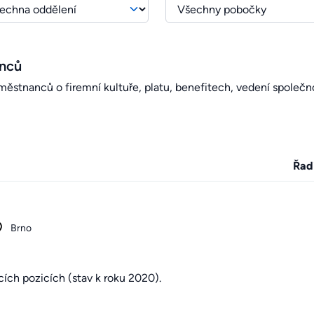
anců
stnanců o firemní kultuře, platu, benefitech, vedení společno
Řad
Brno
ích pozicích (stav k roku 2020).