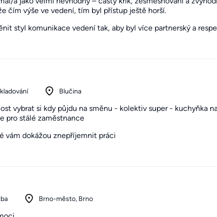
ímal/a jako velmi nevhodný – častý křik, zesměšňování a zvýh
e čím výše ve vedení, tím byl přístup ještě horší.
it styl komunikace vedení tak, aby byl více partnerský a respek
skladování
Blučina
t vybrat si kdy půjdu na směnu - kolektiv super - kuchyňka na 
ce pro stálé zaměstnance
ré vám dokážou znepříjemnit práci
žba
Brno-město, Brno
moci.