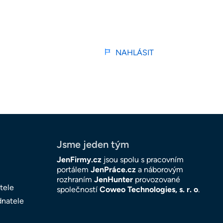
NAHLÁSIT
Jsme jeden tým
JenFirmy.cz
jsou spolu s pracovním
portálem
JenPráce.cz
a náborovým
rozhraním
JenHunter
provozované
tele
společností
Coweo Technologies, s. r. o
.
dnatele