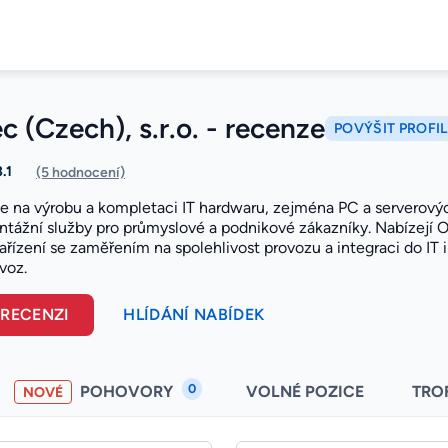
c (Czech), s.r.o. - recenze
POVÝŠIT PROFIL
3.1
(5 hodnocení)
 se na výrobu a kompletaci IT hardwaru, zejména PC a serverovýc
ontážní služby pro průmyslové a podnikové zákazníky. Nabízejí
ařízení se zaměřením na spolehlivost provozu a integraci do IT 
voz.
 RECENZI
HLÍDÁNÍ NABÍDEK
0
POHOVORY
VOLNÉ POZICE
TRO
NOVÉ