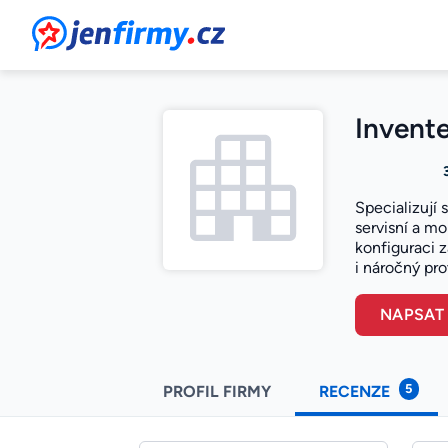
JenFirmy.cz
Invente
Specializují
servisní a m
konfiguraci z
i náročný pro
NAPSAT
5
PROFIL FIRMY
RECENZE