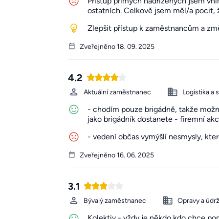
Přístup přímých nadřízených jsem vn
ostatních. Celkově jsem měl/a pocit, ž
Zlepšit přístup k zaměstnancům a změn
Zveřejněno 18. 09. 2025
4.2
Aktuální zaměstnanec
Logistika a 
- chodím pouze brigádně, takže možnos
jako brigádník dostanete - firemní ak
- vedení občas vymýšlí nesmysly, kte
Zveřejněno 16. 06. 2025
3.1
Bývalý zaměstnanec
Opravy a údr
Kolektiv - vždy je někdo kdo chce po