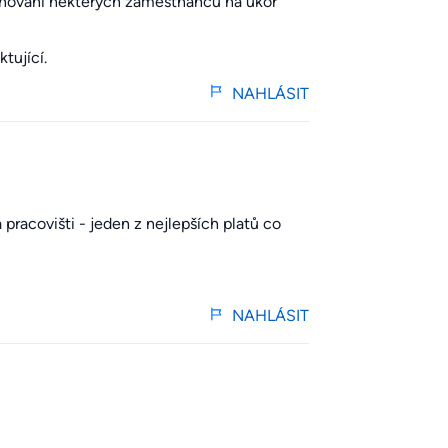
odňování některých zaměstnanců na úkor
tující.
NAHLÁSIT
pracovišti - jeden z nejlepších platů co
NAHLÁSIT