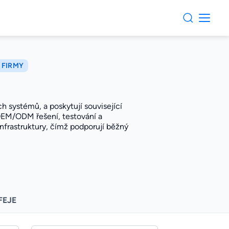
 FIRMY
h systémů, a poskytují související
 OEM/ODM řešení, testování a
infrastruktury, čímž podporují běžný
FEJE