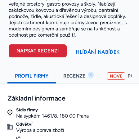
veřejné prostory, gastro provozy a školy. Nabízejí
zakázkovou kovovou a dřevěnou výrobu, centrální
podnože, židle, akustická řešení a designové doplňky.
Jejich sortiment kombinuje průmyslovou preciznost s
moderním designem a zaměřuje se na funkčnost a
odolnost pro komerční použití.
NAPSAT RECENZI
HLÍDÁNÍ NABÍDEK
1
PROFIL FIRMY
RECENZE
POH
NOVÉ
Základní informace
Sídlo firmy
Na sypkém 1461/8, 180 00 Praha
Odvětví
Výroba a oprava zboží
IČ