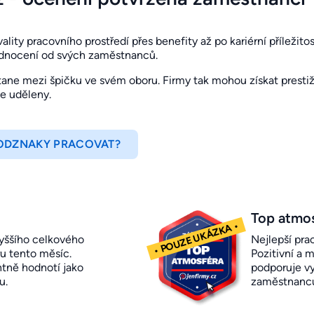
ity pracovního prostředí přes benefity až po kariérní příležitosti
odnocení od svých zaměstnanců.
ne mezi špičku ve svém oboru. Firmy tak mohou získat prestižn
je uděleny.
 ODZNAKY PRACOVAT?
Top atmo
yššího celkového
Nejlepší pra
u tento měsíc.
Pozitivní a m
ntně hodnotí jako
podporuje vy
u.
zaměstnanc