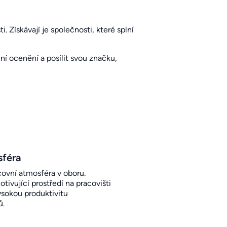
. Získávají je společnosti, které splní
í ocenění a posílit svou značku,
sféra
covní atmosféra v oboru.
otivující prostředí na pracovišti
sokou produktivitu
ů.