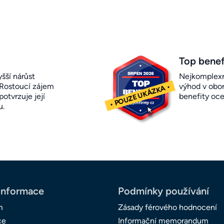
Top benef
šší nárůst
Nejkomplexn
 Rostoucí zájem
výhod v obor
otvrzuje její
benefity oc
u.
informace
Podmínky používání
m
Zásady férového hodnocení
ce
Informační memorandum