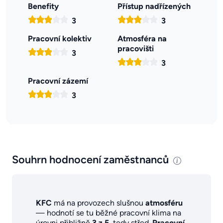
Benefity
Přístup nadřízených
3
3
Pracovní kolektiv
Atmosféra na
pracovišti
3
3
Pracovní zázemí
3
Souhrn hodnocení zaměstnanců
KFC
má na provozech slušnou
atmosféru
— hodnotí se tu běžné pracovní klima na
úrovni přibližně
3 z 5
, tedy střed.
Pracovní