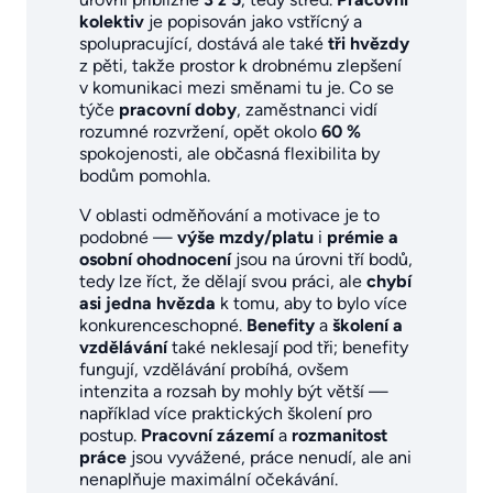
kolektiv
je popisován jako vstřícný a
spolupracující, dostává ale také
tři hvězdy
z pěti, takže prostor k drobnému zlepšení
v komunikaci mezi směnami tu je. Co se
týče
pracovní doby
, zaměstnanci vidí
rozumné rozvržení, opět okolo
60 %
spokojenosti, ale občasná flexibilita by
bodům pomohla.
V oblasti odměňování a motivace je to
podobné —
výše mzdy/platu
i
prémie a
osobní ohodnocení
jsou na úrovni tří bodů,
tedy lze říct, že dělají svou práci, ale
chybí
asi jedna hvězda
k tomu, aby to bylo více
konkurenceschopné.
Benefity
a
školení a
vzdělávání
také neklesají pod tři; benefity
fungují, vzdělávání probíhá, ovšem
intenzita a rozsah by mohly být větší —
například více praktických školení pro
postup.
Pracovní zázemí
a
rozmanitost
práce
jsou vyvážené, práce nenudí, ale ani
nenaplňuje maximální očekávání.