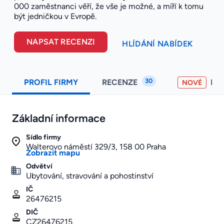
000 zaměstnanci věří, že vše je možné, a míří k tomu
být jedničkou v Evropě.
NAPSAT RECENZI
HLÍDÁNÍ NABÍDEK
30
PROFIL FIRMY
RECENZE
PO
NOVÉ
Základní informace
Sídlo firmy
Walterovo náměstí 329/3, 158 00 Praha
Zobrazit mapu
Odvětví
Ubytování, stravování a pohostinství
IČ
26476215
DIČ
CZ26476215