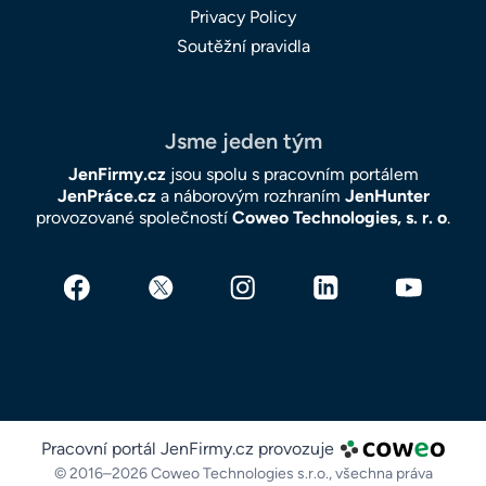
Privacy Policy
Soutěžní pravidla
Jsme jeden tým
JenFirmy.cz
jsou spolu s pracovním portálem
JenPráce.cz
a náborovým rozhraním
JenHunter
provozované společností
Coweo Technologies, s. r. o
.
Pracovní portál JenFirmy.cz provozuje
© 2016–2026 Coweo Technologies s.r.o.,
všechna práva