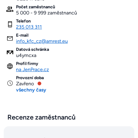
Počet zaměstnanců
5 000 - 9 999 zaměstnanců
Telefon
235 013 311
E-mail
info_kfc_cz@amrest.eu
Datová schránka
u4ymcxa
Profil firmy
na JenPrace.cz
Provozní doba
Zavřeno
všechny časy
Recenze zaměstnanců