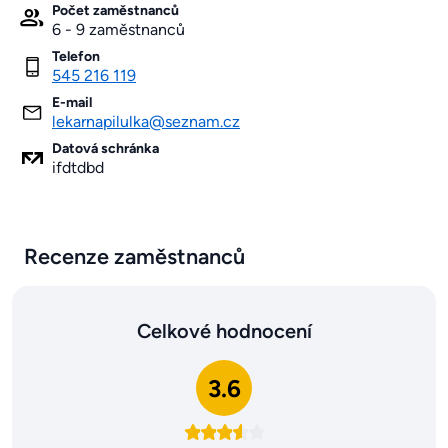
Počet zaměstnanců
6 - 9 zaměstnanců
Telefon
545 216 119
E-mail
lekarnapilulka@seznam.cz
Datová schránka
ifdtdbd
Recenze zaměstnanců
Celkové hodnocení
3.6