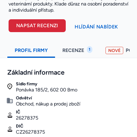
veterinární produkty. Klade důraz na osobní poradenství
a individuální přístup.
NAPSAT RECENZI
HLÍDÁNÍ NABÍDEK
1
PROFIL FIRMY
RECENZE
POH
NOVÉ
Základní informace
Sídlo firmy
Ponávka 185/2, 602 00 Brno
Odvětví
Obchod, nákup a prodej zboží
IČ
26278375
DIČ
CZ26278375