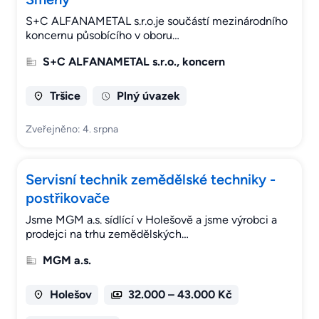
S+C ALFANAMETAL s.r.o.je součástí mezinárodního
koncernu působícího v oboru…
S+C ALFANAMETAL s.r.o., koncern
Tršice
Plný úvazek
Zveřejněno: 4. srpna
Servisní technik zemědělské techniky -
postřikovače
Jsme MGM a.s. sídlící v Holešově a jsme výrobci a
prodejci na trhu zemědělských…
MGM a.s.
Holešov
32.000 – 43.000 Kč