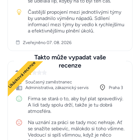
se udělala líp, kdyby na to byl ten čas.
Častější propojení mezi jednotlivými týmy
by usnadnilo výměnu nápadů. Sdílení
informací mezi týmy by vedlo k rychlejšímu
a efektivnějšímu plnění úkolů.
Zveřejněno 07. 08. 2026
Takto může vypadat vaše
Ukázková recenze
recenze
2
Současný zaměstnanec
Administrativa, zákaznický servis
Praha 3
Firma se stará o to, aby byl plat spravedlivý.
A lidi tady spolu drží, takže je tu dobrá
atmosféra.
Na uznání za práci se tady moc nehraje. Ať
se snažíte sebevíc, málokdo si toho všimne.
Vedoucí si spíš všimnou, když je něco