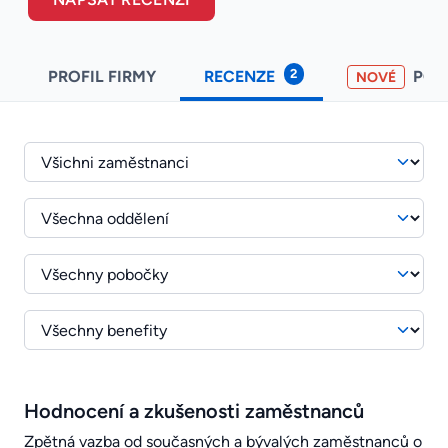
2
PROFIL FIRMY
RECENZE
PO
NOVÉ
Hodnocení a zkušenosti zaměstnanců
Zpětná vazba od současných a bývalých zaměstnanců o