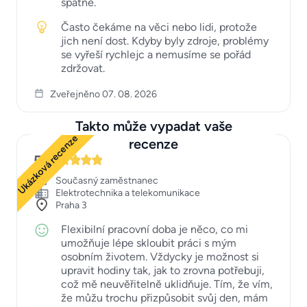
špatně.
Často čekáme na věci nebo lidi, protože
jich není dost. Kdyby byly zdroje, problémy
se vyřeší rychlejc a nemusíme se pořád
zdržovat.
Zveřejněno 07. 08. 2026
Takto může vypadat vaše
Ukázková recenze
recenze
5
Současný zaměstnanec
Elektrotechnika a telekomunikace
Praha 3
Flexibilní pracovní doba je něco, co mi
umožňuje lépe skloubit práci s mým
osobním životem. Vždycky je možnost si
upravit hodiny tak, jak to zrovna potřebuji,
což mě neuvěřitelně uklidňuje. Tím, že vím,
že můžu trochu přizpůsobit svůj den, mám