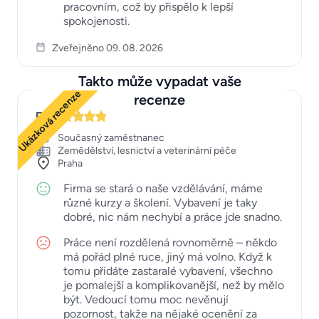
pracovním, což by přispělo k lepší
spokojenosti.
Zveřejněno 09. 08. 2026
Takto může vypadat vaše
Ukázková recenze
recenze
5
Současný zaměstnanec
Zemědělství, lesnictví a veterinární péče
Praha
Firma se stará o naše vzdělávání, máme
různé kurzy a školení. Vybavení je taky
dobré, nic nám nechybí a práce jde snadno.
Práce není rozdělená rovnoměrně – někdo
má pořád plné ruce, jiný má volno. Když k
tomu přidáte zastaralé vybavení, všechno
je pomalejší a komplikovanější, než by mělo
být. Vedoucí tomu moc nevěnují
pozornost, takže na nějaké ocenění za