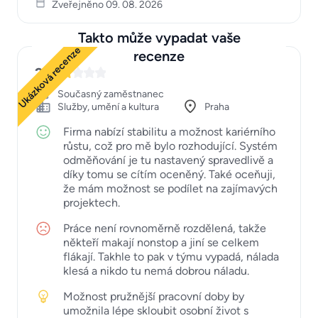
Zveřejněno 09. 08. 2026
Takto může vypadat vaše
Ukázková recenze
recenze
2
Současný zaměstnanec
Služby, umění a kultura
Praha
Firma nabízí stabilitu a možnost kariérního
růstu, což pro mě bylo rozhodující. Systém
odměňování je tu nastavený spravedlivě a
díky tomu se cítím oceněný. Také oceňuji,
že mám možnost se podílet na zajímavých
projektech.
Práce není rovnoměrně rozdělená, takže
někteří makají nonstop a jiní se celkem
flákají. Takhle to pak v týmu vypadá, nálada
klesá a nikdo tu nemá dobrou náladu.
Možnost pružnější pracovní doby by
umožnila lépe skloubit osobní život s