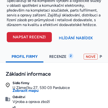
Specializují se na komplexní výrobní a logistické služby
v oblasti spotřební a komunikační elektroniky,
především na kompletaci součástek, parts fulfilment,
servis a opravy zařízení. Zajišťují skladování, distribuci a
řízení zásob pro průmyslové i retailové dodavatele, s
důrazem na kvalitu a efektivní dodavatelské řetězce.
NAPSAT RECENZI
HLÍDÁNÍ NABÍDEK
2
PROFIL FIRMY
RECENZE
PO
NOVÉ
Základní informace
Sídlo firmy
U Zámečku 27, 530 03 Pardubice
Zobrazit mapu
Odvětví
Výroba a oprava zboží