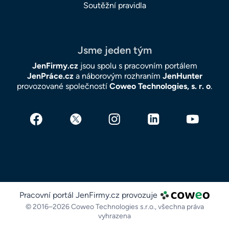
Soutěžní pravidla
Jsme jeden tým
JenFirmy.cz
jsou spolu s pracovním portálem
JenPráce.cz
a náborovým rozhraním
JenHunter
provozované společností
Coweo Technologies, s. r. o
.
Pracovní portál JenFirmy.cz provozuje
© 2016–2026 Coweo Technologies s.r.o.,
všechna práva
vyhrazena