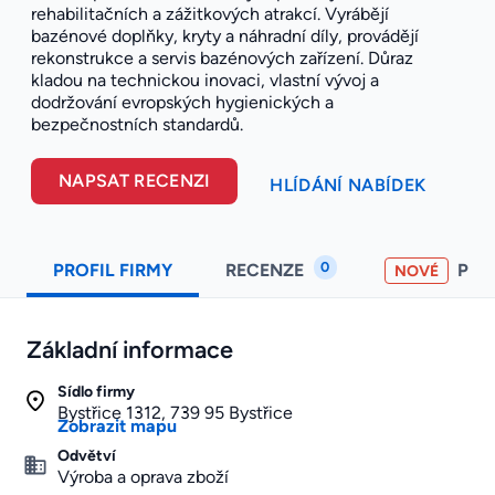
rehabilitačních a zážitkových atrakcí. Vyrábějí
bazénové doplňky, kryty a náhradní díly, provádějí
rekonstrukce a servis bazénových zařízení. Důraz
kladou na technickou inovaci, vlastní vývoj a
dodržování evropských hygienických a
bezpečnostních standardů.
NAPSAT RECENZI
HLÍDÁNÍ NABÍDEK
0
PROFIL FIRMY
RECENZE
PO
NOVÉ
Základní informace
Sídlo firmy
Bystřice 1312, 739 95 Bystřice
Zobrazit mapu
Odvětví
Výroba a oprava zboží