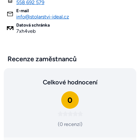
558 692 579
E-mail
info@stolarstvi-ideal.cz
Datová schránka
7xh4veb
Recenze zaměstnanců
Celkové hodnocení
0
(0 recenzí)