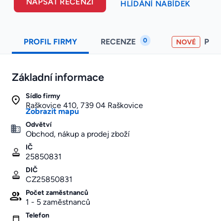
NAPSAT RECENZI
HLÍDÁNÍ NABÍDEK
0
PROFIL FIRMY
RECENZE
PO
NOVÉ
Základní informace
Sídlo firmy
Raškovice 410, 739 04 Raškovice
Zobrazit mapu
Odvětví
Obchod, nákup a prodej zboží
IČ
25850831
DIČ
CZ25850831
Počet zaměstnanců
1 - 5 zaměstnanců
Telefon