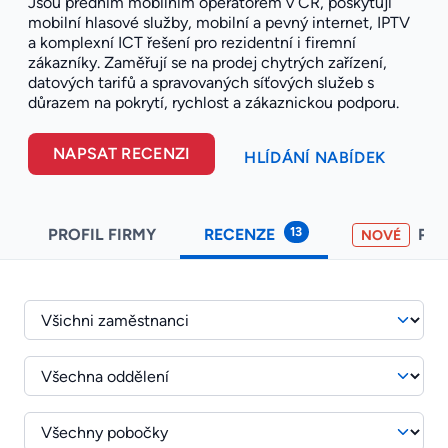
Jsou předním mobilním operátorem v ČR, poskytují
mobilní hlasové služby, mobilní a pevný internet, IPTV
a komplexní ICT řešení pro rezidentní i firemní
zákazníky. Zaměřují se na prodej chytrých zařízení,
datových tarifů a spravovaných síťových služeb s
důrazem na pokrytí, rychlost a zákaznickou podporu.
NAPSAT RECENZI
HLÍDÁNÍ NABÍDEK
13
PROFIL FIRMY
RECENZE
PO
NOVÉ