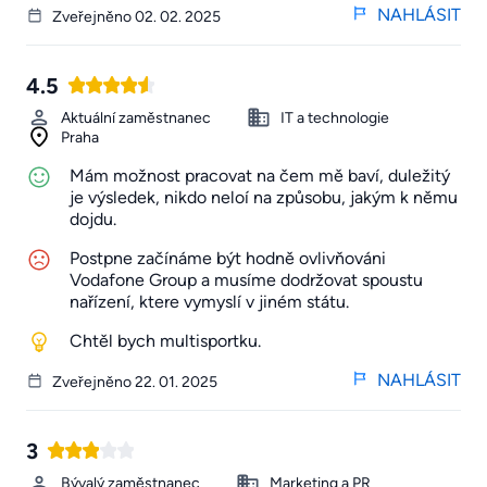
NAHLÁSIT
Zveřejněno 02. 02. 2025
4.5
Aktuální zaměstnanec
IT a technologie
Praha
Mám možnost pracovat na čem mě baví, duležitý
je výsledek, nikdo neloí na způsobu, jakým k němu
dojdu.
Postpne začínáme být hodně ovlivňováni
Vodafone Group a musíme dodržovat spoustu
nařízení, ktere vymyslí v jiném státu.
Chtěl bych multisportku.
NAHLÁSIT
Zveřejněno 22. 01. 2025
3
Bývalý zaměstnanec
Marketing a PR