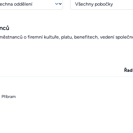
anců
stnanců o firemní kultuře, platu, benefitech, vedení společno
Řad
Příbram