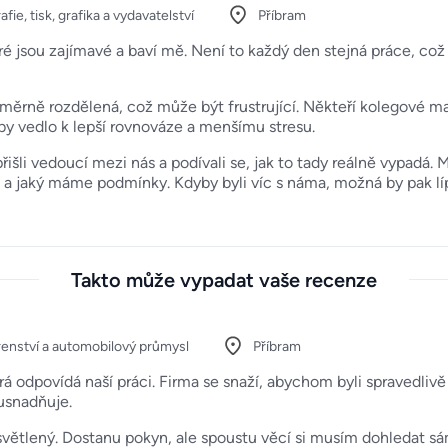
afie, tisk, grafika a vydavatelství
Příbram
ré jsou zajímavé a baví mě. Není to každý den stejná práce, což 
měrně rozdělená, což může být frustrující. Někteří kolegové maj
í by vedlo k lepší rovnováze a menšímu stresu.
řišli vedoucí mezi nás a podívali se, jak to tady reálně vypadá
í, a jaký máme podmínky. Kdyby byli víc s náma, možná by pak lí
Takto může vypadat vaše recenze
renství a automobilový průmysl
Příbram
rá odpovídá naší práci. Firma se snaží, abychom byli spraved
usnadňuje.
větlený. Dostanu pokyn, ale spoustu věcí si musím dohledat sám,