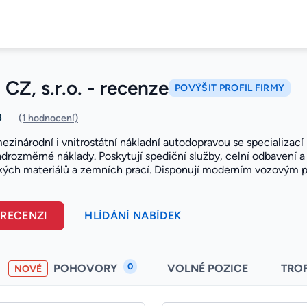
Z, s.r.o. - recenze
POVÝŠIT PROFIL FIRMY
3
(1 hodnocení)
ezinárodní i vnitrostátní nákladní autodopravou se specializací
drozměrné náklady. Poskytují spediční služby, celní odbavení a 
kých materiálů a zemních prací. Disponují moderním vozovým pa
 RECENZI
HLÍDÁNÍ NABÍDEK
0
POHOVORY
VOLNÉ POZICE
TRO
NOVÉ