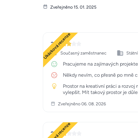
Zveřejněno 15. 01. 2025
Ukázková recenze
3
Současný zaměstnanec
Státn
Pracujeme na zajímavých projektech,
Někdy nevím, co přesně po mně chtě
Prostor na kreativní práci a rozv
vylepšit. Mít takový prostor je důl
Zveřejněno 06. 08. 2026
Ukázková recenze
2