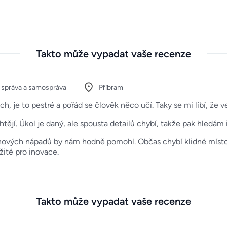
Takto může vypadat vaše recenze
í správa a samospráva
Příbram
 je to pestré a pořád se člověk něco učí. Taky se mi líbí, že ve
jí. Úkol je daný, ale spousta detailů chybí, takže pak hledám 
oj nových nápadů by nám hodně pomohl. Občas chybí klidné místo
ežité pro inovace.
Takto může vypadat vaše recenze