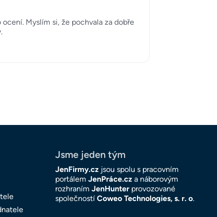
ocení. Myslím si, že pochvala za dobře
.
Jsme jeden tým
JenFirmy.cz
jsou spolu s pracovním
portálem
JenPráce.cz
a náborovým
rozhraním
JenHunter
provozované
tele
společností
Coweo Technologies, s. r. o
.
dnatele