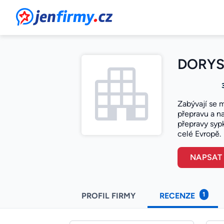
JenFirmy.cz
DORYS C
Zabývají se m
přepravu a na
přepravy syp
celé Evropě.
NAPSAT
1
PROFIL FIRMY
RECENZE