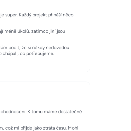
je super. Každý projekt přináší něco
í méně úkolů, zatímco jiní jsou
. Mám pocit, že si někdy nedovedou
p chápali, co potřebujeme.
livě ohodnoceni. K tomu máme dostatečné
 což mi přijde jako ztráta času. Mohli