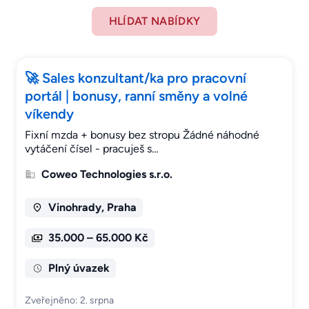
HLÍDAT NABÍDKY
🚀 Sales konzultant/ka pro pracovní
portál | bonusy, ranní směny a volné
víkendy
Fixní mzda + bonusy bez stropu Žádné náhodné
vytáčení čísel - pracuješ s…
Coweo Technologies s.r.o.
Vinohrady, Praha
35.000 – 65.000 Kč
Plný úvazek
Zveřejněno: 2. srpna