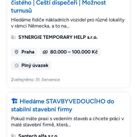
čistého | Čeští dispečeři | Možnost
turnusů
Hledáme řidiče nákladních vozidel pro různé lokality
v rámci Německa, a to na…
SYNERGIE TEMPORARY HELP s.r.o.
Praha
80.000 – 100.000 Kč
Plný úvazek
Zveřejněno: 31. července
🏗 Hledáme STAVBYVEDOUCÍHO do
stabilní stavební firmy
Pokud máte praxi s vedením staveb a chcete práci v
malé stavební firmě, která…
Santech alfa s.r.o.