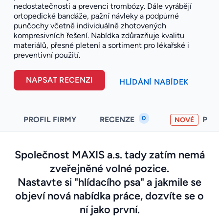
nedostatečnosti a prevenci trombózy. Dále vyrábějí
ortopedické bandáže, pažní návleky a podpůrné
punčochy včetně individuálně zhotovených
kompresivních řešení. Nabídka zdůrazňuje kvalitu
materiálů, přesné pletení a sortiment pro lékařské i
preventivní použití.
NAPSAT RECENZI
HLÍDÁNÍ NABÍDEK
0
PROFIL FIRMY
RECENZE
PO
NOVÉ
Společnost MAXIS a.s. tady zatím nemá
zveřejněné volné pozice.
Nastavte si "hlídacího psa" a jakmile se
objeví nová nabídka práce, dozvíte se o
ní jako první.