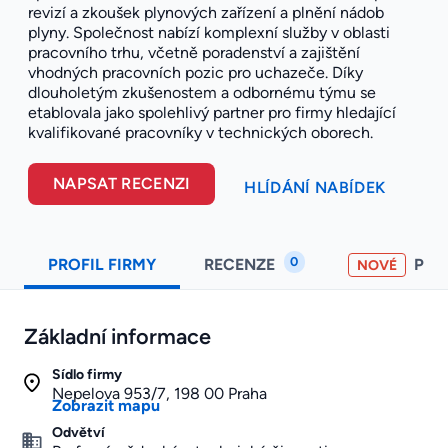
revizí a zkoušek plynových zařízení a plnění nádob
plyny. Společnost nabízí komplexní služby v oblasti
pracovního trhu, včetně poradenství a zajištění
vhodných pracovních pozic pro uchazeče. Díky
dlouholetým zkušenostem a odbornému týmu se
etablovala jako spolehlivý partner pro firmy hledající
kvalifikované pracovníky v technických oborech.
NAPSAT RECENZI
HLÍDÁNÍ NABÍDEK
0
PROFIL FIRMY
RECENZE
PO
NOVÉ
Základní informace
Sídlo firmy
Nepelova 953/7, 198 00 Praha
Zobrazit mapu
Odvětví