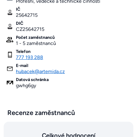
Profesní, vědecké a technické činnosti
IČ
25642715
DIČ
CZ25642715
Počet zaměstnanců
1 - 5 zaměstnanců
Telefon
777 193 288
E-mail
hubacek@artemida.cz
Datová schránka
gwhg6gy
Recenze zaměstnanců
Celkové hodnocení