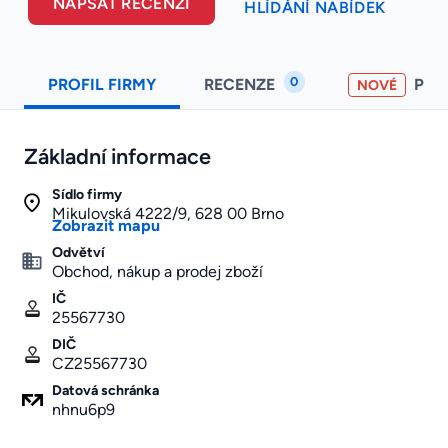
NAPSAT RECENZI
HLÍDÁNÍ NABÍDEK
0
PROFIL FIRMY
RECENZE
PO
NOVÉ
Základní informace
Sídlo firmy
Mikulovská 4222/9, 628 00 Brno
Zobrazit mapu
Odvětví
Obchod, nákup a prodej zboží
IČ
25567730
DIČ
CZ25567730
Datová schránka
nhnu6p9