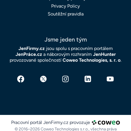
Privacy Policy
Soutěžní pravidla
Jsme jeden tým
JenFirmy.cz
jsou spolu s pracovním portálem
JenPráce.cz
a náborovým rozhraním
JenHunter
provozované společností
Coweo Technologies, s. r. o
.
Pracovní portál JenFirmy.cz provozuje
© 2016–2026 Coweo Technologies s.r.o.,
všechna práva