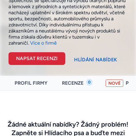
Společnost se specializuje na výrobu tkaných popruhů
a lemovek z přírodních a syntetických materiálů, které
nacházejí uplatnění v širokém spektru odvětví, včetně
sportu, bezpečnosti, automobilového průmyslu a
zdravotnictví. Díky individuálnímu přístupu k
zákazníkům a neustálému vývoji nových produktů si
firma získala důvěru klientů v tuzemsku i v
zahraničí.
Více o firmě
NAPSAT RECENZI
HLÍDÁNÍ NABÍDEK
0
PROFIL FIRMY
RECENZE
PO
NOVÉ
Žádné aktuální nabídky? Žádný problém!
Zapněte si Hlídacího psa a buďte mezi