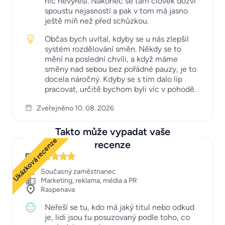
nic nevyřeší. Nakonec se tam člověk dozví
spoustu nejasností a pak v tom má jasno
ještě míň než před schůzkou.
Občas bych uvítal, kdyby se u nás zlepšil
systém rozdělování směn. Někdy se to
mění na poslední chvíli, a když máme
směny nad sebou bez pořádné pauzy, je to
docela náročný. Kdyby se s tím dalo líp
pracovat, určitě bychom byli víc v pohodě.
Zveřejněno 10. 08. 2026
Takto může vypadat vaše
Ukázková recenze
recenze
5
Současný zaměstnanec
Marketing, reklama, média a PR
Raspenava
Neřeší se tu, kdo má jaký titul nebo odkud
je, lidi jsou tu posuzovaný podle toho, co