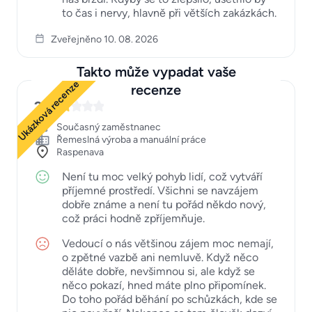
to čas i nervy, hlavně při větších zakázkách.
Zveřejněno 10. 08. 2026
Takto může vypadat vaše
Ukázková recenze
recenze
2
Současný zaměstnanec
Řemeslná výroba a manuální práce
Raspenava
Není tu moc velký pohyb lidí, což vytváří
příjemné prostředí. Všichni se navzájem
dobře známe a není tu pořád někdo nový,
což práci hodně zpříjemňuje.
Vedoucí o nás většinou zájem moc nemají,
o zpětné vazbě ani nemluvě. Když něco
děláte dobře, nevšimnou si, ale když se
něco pokazí, hned máte plno připomínek.
Do toho pořád běhání po schůzkách, kde se