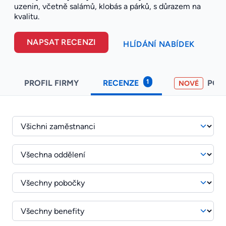
uzenin, včetně salámů, klobás a párků, s důrazem na
kvalitu.
NAPSAT RECENZI
HLÍDÁNÍ NABÍDEK
1
PROFIL FIRMY
RECENZE
POH
NOVÉ