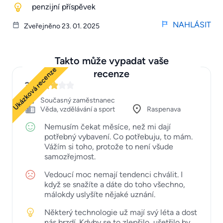
penzijní příspěvek
NAHLÁSIT
Zveřejněno 23. 01. 2025
Takto může vypadat vaše
Ukázková recenze
recenze
3
Současný zaměstnanec
Věda, vzdělávání a sport
Raspenava
Nemusím čekat měsíce, než mi dají
potřebný vybavení. Co potřebuju, to mám.
Vážím si toho, protože to není všude
samozřejmost.
Vedoucí moc nemají tendenci chválit. I
když se snažíte a dáte do toho všechno,
málokdy uslyšíte nějaké uznání.
Některý technologie už mají svý léta a dost
nás brzdí. Kdyby se to zlepšilo, ušetřilo by