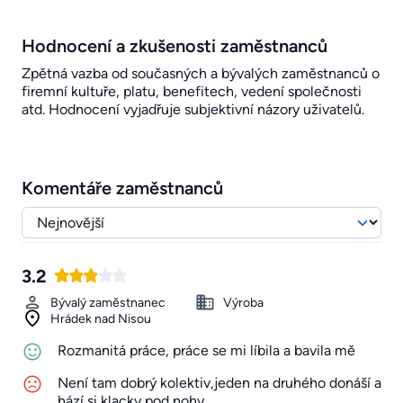
Hodnocení a zkušenosti zaměstnanců
Zpětná vazba od současných a bývalých zaměstnanců o
firemní kultuře, platu, benefitech, vedení společnosti
atd. Hodnocení vyjadřuje subjektivní názory uživatelů.
Komentáře zaměstnanců
3.2
Bývalý zaměstnanec
Výroba
Hrádek nad Nisou
Rozmanitá práce, práce se mi líbila a bavila mě
Není tam dobrý kolektiv,jeden na druhého donáší a
hází si klacky pod nohy