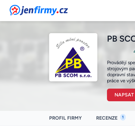
JenFirmy.cz
PB SCOM
Provádějí sp
strojovým pa
dopravní sta
práce ve
výš
NAPSAT
1
PROFIL FIRMY
RECENZE