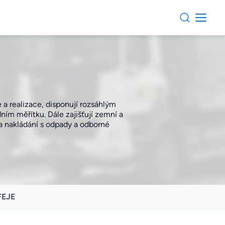
a realizace, disponují rozsáhlým
ím měřítku. Dále zajišťují zemní a
 a nakládání s odpady a odborné
FEJE