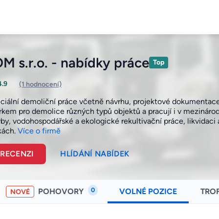
 s.r.o. - nabídky práce
Top
4.9
(1 hodnocení)
eciální demoliční práce včetně návrhu, projektové dokumentace 
rkem pro demolice různých typů objektů a pracují i v mezinárodn
vby, vodohospodářské a ekologické rekultivační práce, likvidaci
kách.
Více o firmě
 RECENZI
HLÍDÁNÍ NABÍDEK
0
POHOVORY
VOLNÉ POZICE
TRO
NOVÉ