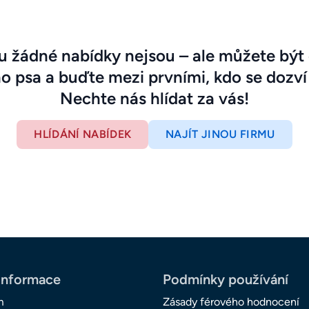
 žádné nabídky nejsou – ale můžete být 
ho psa a buďte mezi prvními, kdo se dozví
Nechte nás hlídat za vás!
HLÍDÁNÍ NABÍDEK
NAJÍT JINOU FIRMU
informace
Podmínky používání
m
Zásady férového hodnocení