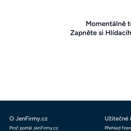
Momentálně tu
Zapněte si Hlídací
O JenFirmy.cz
Užitečné 
Proč portál JenFirmy.cz
Přehled fire