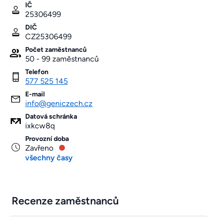
IČ
25306499
DIČ
CZ25306499
Počet zaměstnanců
50 - 99 zaměstnanců
Telefon
577 525 145
E-mail
info@geniczech.cz
Datová schránka
ixkcw8q
Provozní doba
Zavřeno
všechny časy
Recenze zaměstnanců