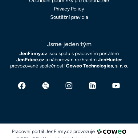
Obchodní podmínky pro objednatele
Privacy Policy
Soutěžní pravidla
Jsme jeden tým
JenFirmy.cz
jsou spolu s pracovním portálem
JenPráce.cz
a náborovým rozhraním
JenHunter
provozované společností
Coweo Technologies, s. r. o
.
Pracovní portál JenFirmy.cz provozuje