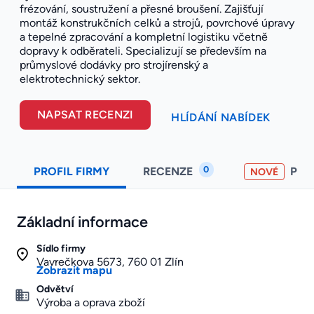
frézování, soustružení a přesné broušení. Zajišťují
montáž konstrukčních celků a strojů, povrchové úpravy
a tepelné zpracování a kompletní logistiku včetně
dopravy k odběrateli. Specializují se především na
průmyslové dodávky pro strojírenský a
elektrotechnický sektor.
NAPSAT RECENZI
HLÍDÁNÍ NABÍDEK
0
PROFIL FIRMY
RECENZE
PO
NOVÉ
Základní informace
Sídlo firmy
Vavrečkova 5673, 760 01 Zlín
Zobrazit mapu
Odvětví
Výroba a oprava zboží