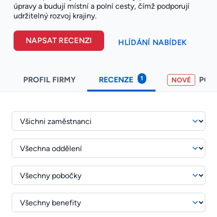
úpravy a budují místní a polní cesty, čímž podporují
udržitelný rozvoj krajiny.
NAPSAT RECENZI
HLÍDÁNÍ NABÍDEK
1
PROFIL FIRMY
RECENZE
POH
NOVÉ