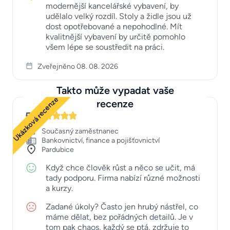
modernější kancelářské vybavení, by
udělalo velký rozdíl. Stoly a židle jsou už
dost opotřebované a nepohodlné. Mít
kvalitnější vybavení by určitě pomohlo
všem lépe se soustředit na práci.
Zveřejněno 08. 08. 2026
Takto může vypadat vaše
Ukázková recenze
recenze
5
Současný zaměstnanec
Bankovnictví, finance a pojišťovnictví
Pardubice
Když chce člověk růst a něco se učit, má
tady podporu. Firma nabízí různé možnosti
a kurzy.
Zadané úkoly? Často jen hrubý nástřel, co
máme dělat, bez pořádných detailů. Je v
tom pak chaos, každý se ptá, zdržuje to