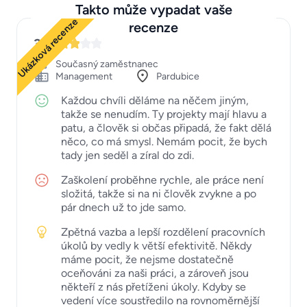
Takto může vypadat vaše
Ukázková recenze
recenze
3
Současný zaměstnanec
Management
Pardubice
Každou chvíli děláme na něčem jiným,
takže se nenudím. Ty projekty mají hlavu a
patu, a člověk si občas připadá, že fakt dělá
něco, co má smysl. Nemám pocit, že bych
tady jen seděl a zíral do zdi.
Zaškolení proběhne rychle, ale práce není
složitá, takže si na ni člověk zvykne a po
pár dnech už to jde samo.
Zpětná vazba a lepší rozdělení pracovních
úkolů by vedly k větší efektivitě. Někdy
máme pocit, že nejsme dostatečně
oceňováni za naši práci, a zároveň jsou
někteří z nás přetíženi úkoly. Kdyby se
vedení více soustředilo na rovnoměrnější