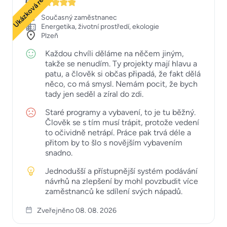
Ukázková recenze
5
Současný zaměstnanec
Energetika, životní prostředí, ekologie
Plzeň
Každou chvíli děláme na něčem jiným,
takže se nenudím. Ty projekty mají hlavu a
patu, a člověk si občas připadá, že fakt dělá
něco, co má smysl. Nemám pocit, že bych
tady jen seděl a zíral do zdi.
Staré programy a vybavení, to je tu běžný.
Člověk se s tím musí trápit, protože vedení
to očividně netrápí. Práce pak trvá déle a
přitom by to šlo s novějším vybavením
snadno.
Jednodušší a přístupnější systém podávání
návrhů na zlepšení by mohl povzbudit více
zaměstnanců ke sdílení svých nápadů.
Zveřejněno 08. 08. 2026