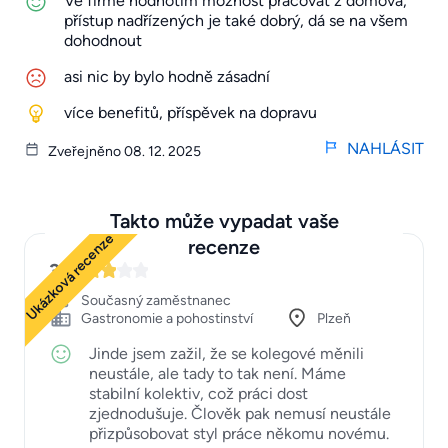
Ve firmě hodnotím možnost pracovat z domova,
přístup nadřízených je také dobrý, dá se na všem
dohodnout
asi nic by bylo hodně zásadní
více benefitů, příspěvek na dopravu
NAHLÁSIT
Zveřejněno 08. 12. 2025
Takto může vypadat vaše
Ukázková recenze
recenze
3
Současný zaměstnanec
Gastronomie a pohostinství
Plzeň
Jinde jsem zažil, že se kolegové měnili
neustále, ale tady to tak není. Máme
stabilní kolektiv, což práci dost
zjednodušuje. Člověk pak nemusí neustále
přizpůsobovat styl práce někomu novému.