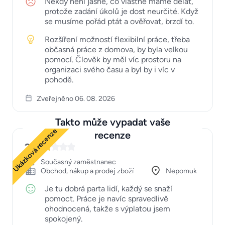
Někdy není jasné, co vlastně máme dělat,
protože zadání úkolů je dost neurčité. Když
se musíme pořád ptát a ověřovat, brzdí to.
Rozšíření možností flexibilní práce, třeba
občasná práce z domova, by byla velkou
pomocí. Člověk by měl víc prostoru na
organizaci svého času a byl by i víc v
pohodě.
Zveřejněno 06. 08. 2026
Takto může vypadat vaše
Ukázková recenze
recenze
2
Současný zaměstnanec
Obchod, nákup a prodej zboží
Nepomuk
Je tu dobrá parta lidí, každý se snaží
pomoct. Práce je navíc spravedlivě
ohodnocená, takže s výplatou jsem
spokojený.