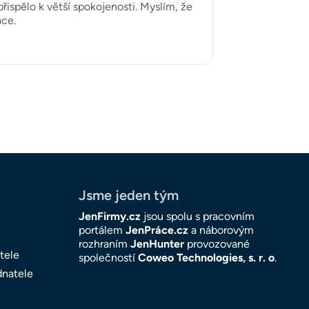
řispělo k větší spokojenosti. Myslím, že
áce.
Jsme jeden tým
JenFirmy.cz
jsou spolu s pracovním
portálem
JenPráce.cz
a náborovým
rozhraním
JenHunter
provozované
tele
společností
Coweo Technologies, s. r. o
.
dnatele