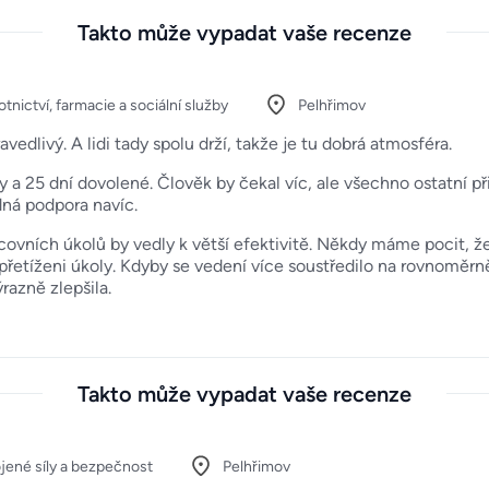
Takto může vypadat vaše recenze
tnictví, farmacie a sociální služby
Pelhřimov
ravedlivý. A lidi tady spolu drží, takže je tu dobrá atmosféra.
a 25 dní dovolené. Člověk by čekal víc, ale všechno ostatní přij
dná podpora navíc.
acovních úkolů by vedly k větší efektivitě. Někdy máme pocit, 
 přetíženi úkoly. Kdyby se vedení více soustředilo na rovnoměrně
razně zlepšila.
Takto může vypadat vaše recenze
jené síly a bezpečnost
Pelhřimov