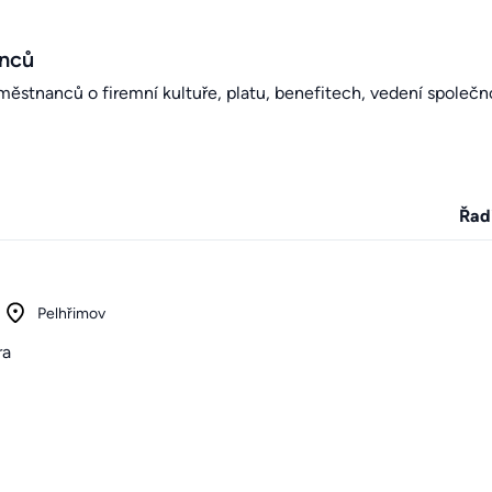
anců
stnanců o firemní kultuře, platu, benefitech, vedení společno
Řad
Pelhřimov
ra