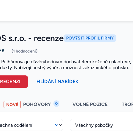
 s.r.o. - recenze
POVÝŠIT PROFIL FIRMY
2.8
(1 hodnocení)
 Pelhřimova je důvěryhodným dodavatelem kožené galanterie,
odukty. Nabízejí pestrý výběr a možnost zákaznického potisku.
 RECENZI
HLÍDÁNÍ NABÍDEK
0
POHOVORY
VOLNÉ POZICE
TRO
NOVÉ