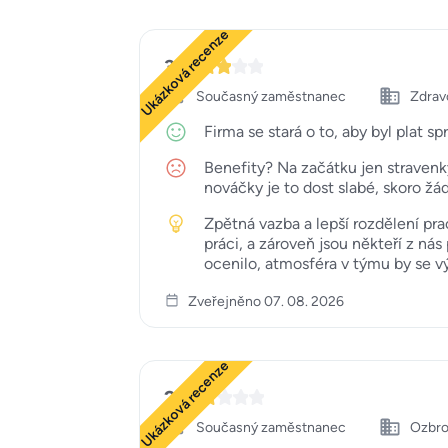
Ukázková recenze
3
Současný zaměstnanec
Zdravo
Firma se stará o to, aby byl plat sp
Benefity? Na začátku jen stravenky 
nováčky je to dost slabé, skoro žá
Zpětná vazba a lepší rozdělení pr
práci, a zároveň jsou někteří z nás
ocenilo, atmosféra v týmu by se vý
Zveřejněno 07. 08. 2026
Ukázková recenze
2
Současný zaměstnanec
Ozbro