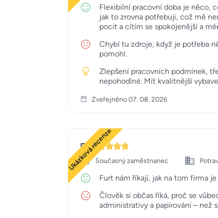
Flexibilní pracovní doba je něco,
jak to zrovna potřebuji, což mě n
pocit a cítím se spokojenější a mé
Chybí tu zdroje, když je potřeba ně
pomohl.
Zlepšení pracovních podmínek, třeb
nepohodlné. Mít kvalitnější vybave
Zveřejněno 07. 08. 2026
Ukázková recenze
5
Současný zaměstnanec
Potrav
Furt nám říkají, jak na tom firma 
Člověk si občas říká, proč se vůbe
administrativy a papírování – než s