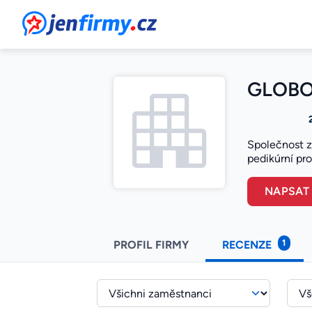
JenFirmy.cz
GLOBOS
Společnost z
pedikúrní pr
NAPSAT
1
PROFIL FIRMY
RECENZE