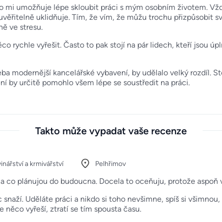
 co mi umožňuje lépe skloubit práci s mým osobním životem. Vžd
euvěřitelně uklidňuje. Tím, že vím, že můžu trochu přizpůsobit
ně ve stresu.
co rychle vyřešit. Často to pak stojí na pár lidech, kteří jsou úp
a modernější kancelářské vybavení, by udělalo velký rozdíl. St
ní by určitě pomohlo všem lépe se soustředit na práci.
Takto může vypadat vaše recenze
inářství a krmivářství
Pelhřimov
je a co plánujou do budoucna. Docela to oceňuju, protože aspoň
c snaží. Uděláte práci a nikdo si toho nevšimne, spíš si všimnou
e něco vyřeší, ztratí se tím spousta času.