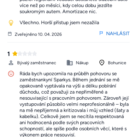
více než po měsíci, kdy celou dobu jezdíte
soukromým autem. Amortizace nic.
Všechno. Horší přístup jsem nezažila
NAHLÁSIT
Zveřejněno 10. 04. 2026
1
Bývalý zaměstnanec
Nákup
Bohunice
Ráda bych upozornila na průběh pohovoru se
zaměstnankyní Sparkys. Během jednání se mě
opakovaně vyptávala na výši a délku pobírání
důchodu, což považuji za nepřiměřené a
nesouvisející s pracovním pohovorem. Zároveň její
vystupování působilo velmi neprofesionálně – byla
na mě nepříjemná a kritizovala i můj vzhled (šaty a
kabelku). Celkově jsem se necítila respektovaná
ani hodnocená podle svých pracovních
schopností, ale spíše podle osobních věcí, které s
výkonem práce nesouvisí.