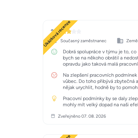
Ukázková recenze
3
Současný zaměstnanec
Zemědě
Dobrá spolupráce v týmu je to, co
bych se na někoho obrátil a nedosta
opravdu jako taková malá pracovní 
Na zlepšení pracovních podmínek 
vůbec. Do toho přibývá zbytečná a
nějak urychlit, hodně by to pomohlo
Pracovní podmínky by se daly zlep
mohly mít velký dopad na naši efek
Zveřejněno 07. 08. 2026