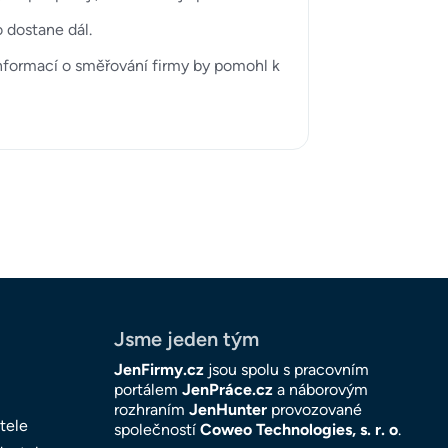
o dostane dál.
 informací o směřování firmy by pomohl k
Jsme jeden tým
JenFirmy.cz
jsou spolu s pracovním
portálem
JenPráce.cz
a náborovým
rozhraním
JenHunter
provozované
tele
společností
Coweo Technologies, s. r. o
.