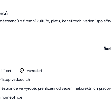
anců
stnanců o firemní kultuře, platu, benefitech, vedení společno
Řad
ddělení
Varnsdorf
přístup vedoucích
stnance ve výrobě, prehlizeni od vedeni nekorektních pracovní
na homeoffice