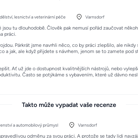
lství, lesnictví a veterinární péče
Varnsdorf
ové jsou tu dlouhodobě. Člověk pak nemusí pořád zaučovat něk
a práci.
dou. Párkrát jsme navrhli něco, co by práci zlepšilo, ale nikdy
co a jak, ale když přijdete s návrhem, jenom se to zamete pod s
šit. Ať už jde o dostupnost kvalitnějších nástrojů, nebo vylepš
duktivitu. Často se potýkáme s vybavením, které už dávno neslo
Takto může vypadat vaše recenze
renství a automobilový průmysl
Varnsdorf
spravedlivou odměnu za svou práci. A protože se tady lidi navzá