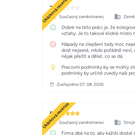
Ukázková recenze
2
Současný zaměstnanec
Zemědě
Dobré na této práci je, že koleg
vztahy. Je to takové klidné místo n
Nápady na zlepšení tady moc neproj
dost nejasné, nikdo pořádně neví, 
nějak přežít a dělat, co se dá.
Pracovní podmínky by se mohly zlep
podmínky by určitě zvedly naši pro
Zveřejněno 07. 08. 2026
Ukázková recenze
5
Současný zaměstnanec
Strojí
Firma dbá na to, aby každý dostal 