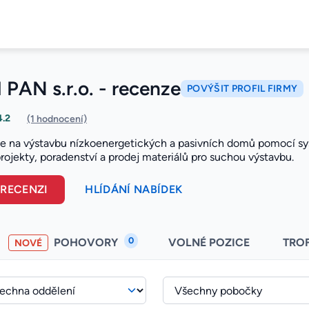
PAN s.r.o. - recenze
POVÝŠIT PROFIL FIRMY
4.2
(1 hodnocení)
 se na výstavbu nízkoenergetických a pasivních domů pomocí 
projekty, poradenství a prodej materiálů pro suchou výstavbu.
 RECENZI
HLÍDÁNÍ NABÍDEK
0
POHOVORY
VOLNÉ POZICE
TRO
NOVÉ