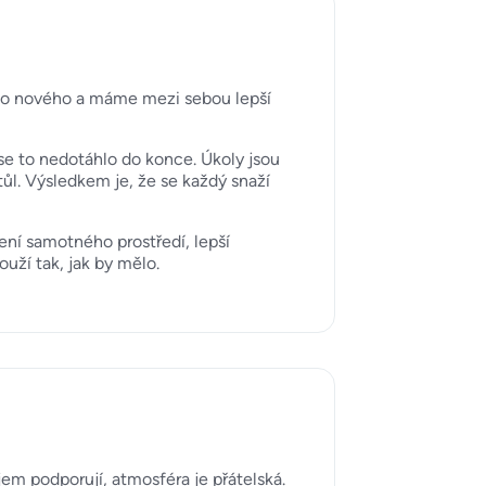
oho nového a máme mezi sebou lepší
 se to nedotáhlo do konce. Úkoly jsou
tůl. Výsledkem je, že se každý snaží
ení samotného prostředí, lepší
uží tak, jak by mělo.
jem podporují, atmosféra je přátelská.