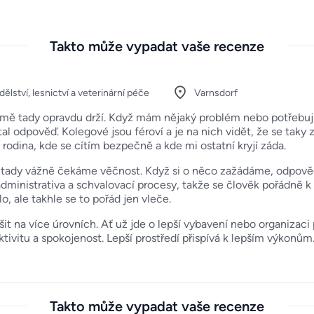
Takto může vypadat vaše recenze
lství, lesnictví a veterinární péče
Varnsdorf
 mě tady opravdu drží. Když mám nějaký problém nebo potřebuj
l odpověď. Kolegové jsou féroví a je na nich vidět, že se taky za
rodina, kde se cítím bezpečně a kde mi ostatní kryjí záda.
tady vážně čekáme věčnost. Když si o něco zažádáme, odpověď
dministrativa a schvalovací procesy, takže se člověk pořádně k 
, ale takhle se to pořád jen vleče.
šit na více úrovních. Ať už jde o lepší vybavení nebo organizac
tivitu a spokojenost. Lepší prostředí přispívá k lepším výkonům
Takto může vypadat vaše recenze