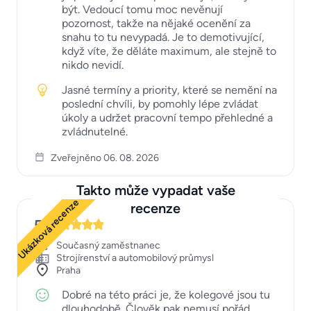
být. Vedoucí tomu moc nevěnují
pozornost, takže na nějaké ocenění za
snahu to tu nevypadá. Je to demotivující,
když víte, že děláte maximum, ale stejně to
nikdo nevidí.
Jasné termíny a priority, které se nemění na
poslední chvíli, by pomohly lépe zvládat
úkoly a udržet pracovní tempo přehledné a
zvládnutelné.
Zveřejněno 06. 08. 2026
Takto může vypadat vaše
Ukázková recenze
recenze
5
Současný zaměstnanec
Strojírenství a automobilový průmysl
Praha
Dobré na této práci je, že kolegové jsou tu
dlouhodobě. Člověk pak nemusí pořád