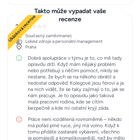
Takto může vypadat vaše
Ukázková recenze
recenze
2
Současný zaměstnanec
Lidské zdroje a personální management
Praha
Dobrá spolupráce v týmu je to, co mě tady
opravdu drží. Když mám nějaký problém
nebo potřebuji s něčím pomoct, nikdy se
nestane, že bych se na někoho obrátil a
nedostal odpověď. Kolegové jsou féroví a je
na nich vidět, že se taky zajímají o to, jak se
nám pracuje. Je to opravdu jako taková
malá pracovní rodina, kde se cítím
bezpečně a kde mi ostatní kryjí záda.
Práce není rozdělená rovnoměrně – někdo
má pořád plné ruce, jiný má volno. Když k
tomu přidáte zastaralé vybavení, všechno
je pomalejší a komplikovanější, než by mělo