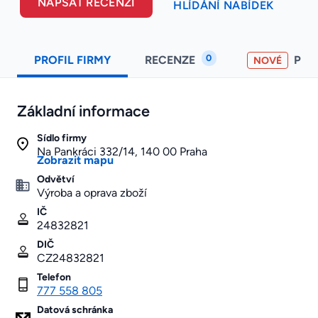
NAPSAT RECENZI
HLÍDÁNÍ NABÍDEK
0
PROFIL FIRMY
RECENZE
PO
NOVÉ
Základní informace
Sídlo firmy
Na Pankráci 332/14, 140 00 Praha
Zobrazit mapu
Odvětví
Výroba a oprava zboží
IČ
24832821
DIČ
CZ24832821
Telefon
777 558 805
Datová schránka