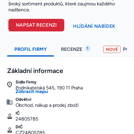
široký sortiment produktů, které zaujmou každého
nadšence.
NAPSAT RECENZI
HLÍDÁNÍ NABÍDEK
1
PROFIL FIRMY
RECENZE
POH
NOVÉ
Základní informace
Sídlo firmy
Podnikatelská 545, 190 11 Praha
Zobrazit mapu
Odvětví
Obchod, nákup a prodej zboží
IČ
24805785
DIČ
CZ24805785