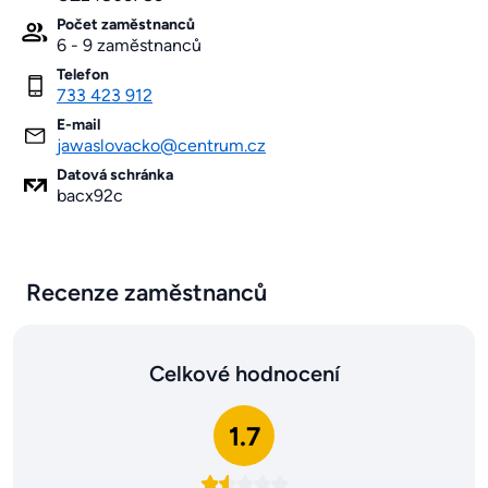
Počet zaměstnanců
6 - 9 zaměstnanců
Telefon
733 423 912
E-mail
jawaslovacko@centrum.cz
Datová schránka
bacx92c
Recenze zaměstnanců
Celkové hodnocení
1.7