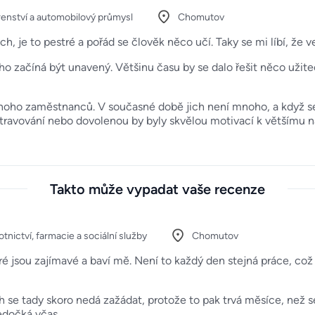
renství a automobilový průmysl
Chomutov
 je to pestré a pořád se člověk něco učí. Taky se mi líbí, že ve
o začíná být unavený. Většinu času by se dalo řešit něco užiteč
noho zaměstnanců. V současné době jich není mnoho, a když se 
stravování nebo dovolenou by byly skvělou motivací k většímu n
Takto může vypadat vaše recenze
tnictví, farmacie a sociální služby
Chomutov
ré jsou zajímavé a baví mě. Není to každý den stejná práce, což 
se tady skoro nedá zažádat, protože to pak trvá měsíce, než s
nedočká včas.