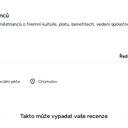
anců
stnanců o firemní kultuře, platu, benefitech, vedení společno
Řad
ociální péče
Chomutov
Takto může vypadat vaše recenze