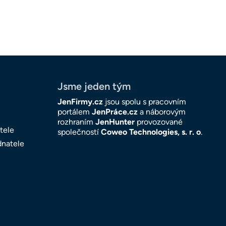
Jsme jeden tým
JenFirmy.cz
jsou spolu s pracovním
portálem
JenPráce.cz
a náborovým
rozhraním
JenHunter
provozované
tele
společností
Coweo Technologies, s. r. o
.
dnatele