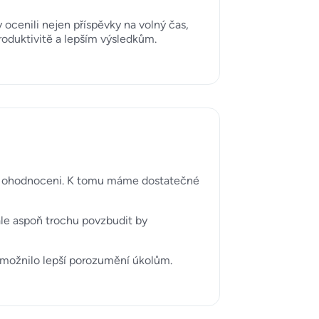
ocenili nejen příspěvky na volný čas,
produktivitě a lepším výsledkům.
livě ohodnoceni. K tomu máme dostatečné
ale aspoň trochu povzbudit by
 umožnilo lepší porozumění úkolům.