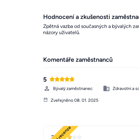
Hodnocení a zkušenosti zaměstn
Zpětná vazba od současných a bývalých zamě
názory uživatelů.
Komentáře zaměstnanců
5
Bývalý zaměstnanec
Zdravotni a s
Zveřejněno 08. 01. 2025
3