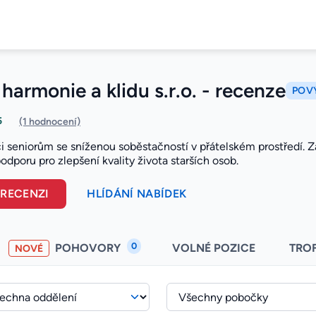
armonie a klidu s.r.o. - recenze
POVÝ
5
(1 hodnocení)
i seniorům se sníženou soběstačností v přátelském prostředí. Za
podporu pro zlepšení kvality života starších osob.
 RECENZI
HLÍDÁNÍ NABÍDEK
0
POHOVORY
VOLNÉ POZICE
TRO
NOVÉ