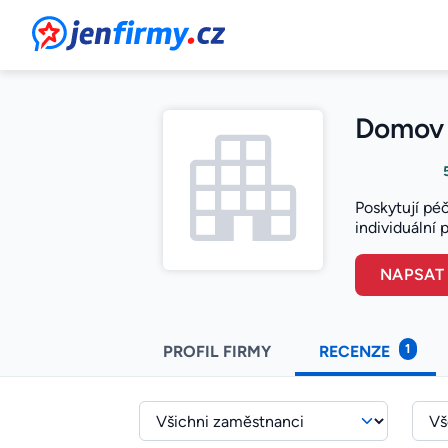
JenFirmy.cz
Domov h
Poskytují péč
individuální 
NAPSAT
1
PROFIL FIRMY
RECENZE