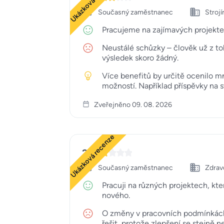
Ukázková recenze
Současný zaměstnanec
Strojí
Pracujeme na zajímavých projektech,
Neustálé schůzky – člověk už z toh
výsledek skoro žádný.
Více benefitů by určitě ocenilo m
možností. Například příspěvky na 
Zveřejněno 09. 08. 2026
Ukázková recenze
2
Současný zaměstnanec
Zdravo
Pracuji na různých projektech, kte
nového.
O změny v pracovních podmínkách 
řešit, protože zlepšení se stejně 