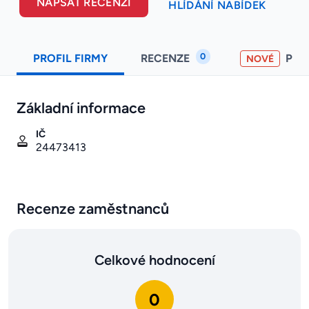
NAPSAT RECENZI
HLÍDÁNÍ NABÍDEK
0
PROFIL FIRMY
RECENZE
PO
NOVÉ
Základní informace
IČ
24473413
Recenze zaměstnanců
Celkové hodnocení
0