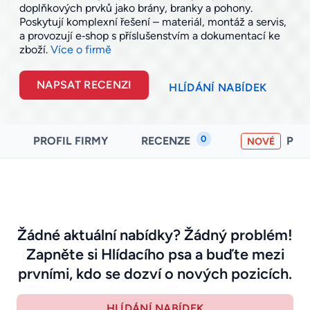
doplňkových prvků jako brány, branky a pohony.
Poskytují komplexní řešení – materiál, montáž a servis,
a provozují e‑shop s příslušenstvím a dokumentací ke
zboží.
Více o firmě
NAPSAT RECENZI
HLÍDÁNÍ NABÍDEK
0
PROFIL FIRMY
RECENZE
PO
NOVÉ
Žádné aktuální nabídky? Žádný problém!
Zapněte si Hlídacího psa a buďte mezi
prvními, kdo se dozví o nových pozicích.
HLÍDÁNÍ NABÍDEK