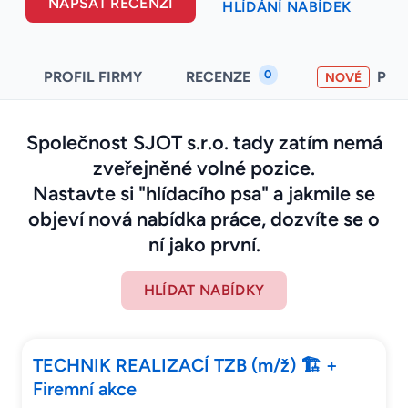
NAPSAT RECENZI
HLÍDÁNÍ NABÍDEK
0
PROFIL FIRMY
RECENZE
PO
NOVÉ
Společnost SJOT s.r.o. tady zatím nemá
zveřejněné volné pozice.
Nastavte si "hlídacího psa" a jakmile se
objeví nová nabídka práce, dozvíte se o
ní jako první.
HLÍDAT NABÍDKY
TECHNIK REALIZACÍ TZB (m/ž) 🏗️ +
Firemní akce