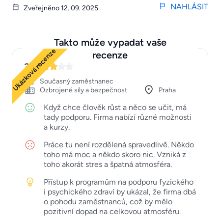
NAHLÁSIT
Zveřejněno 12. 09. 2025
Takto může vypadat vaše
Ukázková recenze
recenze
3
Současný zaměstnanec
Ozbrojené síly a bezpečnost
Praha
Když chce člověk růst a něco se učit, má
tady podporu. Firma nabízí různé možnosti
a kurzy.
Práce tu není rozdělená spravedlivě. Někdo
toho má moc a někdo skoro nic. Vzniká z
toho akorát stres a špatná atmosféra.
Přístup k programům na podporu fyzického
i psychického zdraví by ukázal, že firma dbá
o pohodu zaměstnanců, což by mělo
pozitivní dopad na celkovou atmosféru.