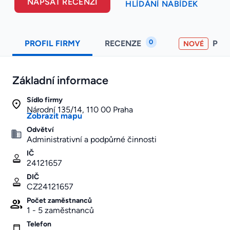
NAPSAT RECENZI
HLÍDÁNÍ NABÍDEK
0
PROFIL FIRMY
RECENZE
PO
NOVÉ
Základní informace
Sídlo firmy
Národní 135/14, 110 00 Praha
Zobrazit mapu
Odvětví
Administrativní a podpůrné činnosti
IČ
24121657
DIČ
CZ24121657
Počet zaměstnanců
1 - 5 zaměstnanců
Telefon