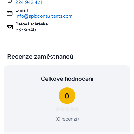
224 942 421
E-mail
info@apixconsultants.com
Datová schránka
c3z3m4b
Recenze zaměstnanců
Celkové hodnocení
0
(0 recenzí)