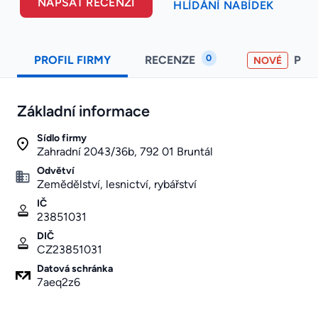
NAPSAT RECENZI
HLÍDÁNÍ NABÍDEK
0
PROFIL FIRMY
RECENZE
PO
NOVÉ
Základní informace
Sídlo firmy
Zahradní 2043/36b, 792 01 Bruntál
Odvětví
Zemědělství, lesnictví, rybářství
IČ
23851031
DIČ
CZ23851031
Datová schránka
7aeq2z6