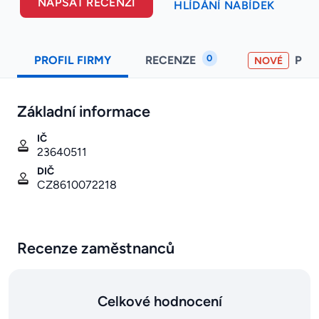
NAPSAT RECENZI
HLÍDÁNÍ NABÍDEK
0
PROFIL FIRMY
RECENZE
PO
NOVÉ
Základní informace
IČ
23640511
DIČ
CZ8610072218
Recenze zaměstnanců
Celkové hodnocení