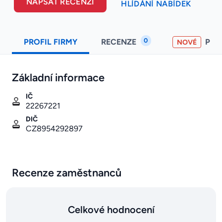
NAPSAT RECENZI
HLÍDÁNÍ NABÍDEK
0
PROFIL FIRMY
RECENZE
PO
NOVÉ
Základní informace
IČ
22267221
DIČ
CZ8954292897
Recenze zaměstnanců
Celkové hodnocení